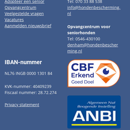
Adopteer een senior
Tel: 070 33 88 538
Opvangcentrum
info@hondenbescherming.
Veelgestelde vragen
nl
Vacatures
Aanmelden nieuwsbrief
Opvangcentrum voor
seniorhonden
Tel: 0546-430100
denham@hondenbescher
ming.nl
IBAN-nummer
NL76 INGB 0000 1301 84
KVK-nummer: 40409239
Fiscaal nummer: 28.72.274
Privacy statement