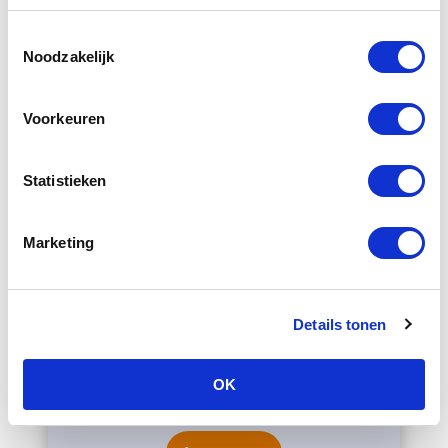
Toestemmingsselectie
Noodzakelijk
Voorkeuren
Kerstattributen
Statistieken
Kerst staat voor de deur en veel mensen
maken het huis extra gezellig door het
Marketing
plaatsen van kerstbomen met allerhande
versieringen, het branden van kaarsjes in
huis en er staan aantrekkelijke hapjes op
Details tonen
tafel. Wees wel voorzichtig, veel
kerstattributen zijn namelijk giftig óf
OK
gevaarlijk voor honden.