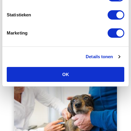
Grasaren kunnen levensgevaarlijk zijn
Statistieken
voor honden. Wij roepen gemeenten op
om in ieder geval de grasaren langs
looppaden in recreatie- en
Marketing
hondenlosloopgebieden te maaien. En het
maaisel ook goed op te ruimen.
Details tonen
Teken de petitie
OK