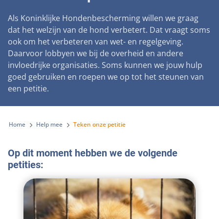
Landelijke registratie bijtincidenten
Lezingen
Teken onze petitie
Wat wij doen
Als Koninklijke Hondenbescherming willen we graag
Contactgegevens
Verantwoord fokbeleid
Symposium Gemeentelijk Dierenbeleid
dat het welzijn van de hond verbetert. Dat vraagt soms
Steun als bedrijf
Onze organisatie
Pers
ook om het verbeteren van wet- en regelgeving.
Zoeken
Landelijk vuurwerkverbod
Adopteer een seniorhond
Daarvoor lobbyen we bij de overheid en andere
Samenwerking
Nieuws
Verplichte pre-aanschaf cursus
invloedrijke organisaties. Soms kunnen we jouw hulp
Sponsor een seniorhond
Bekende vrienden
goed gebruiken en roepen we op tot het steunen van
Veelgestelde vragen
Gemeentelijk meldpunt bijtincidenten
een petitie.
Schenk met belastingvoordeel
Jaarverslag
Melding hondenleed
Voldoende veilige losloopgebieden
Steun als vrijwilliger
Vacatures
Nieuwsbrief
Verbod op fokken met kortsnuitige honden
Home
Help mee
Teken onze petitie
Kom in actie
Donateursmagazine Hond
Incassodata
Bescherming tegen grasaren
Honden voor Honden Loop
Op dit moment hebben we de volgende
Onze successen voor honden
petities:
Vraag een donatiebox aan