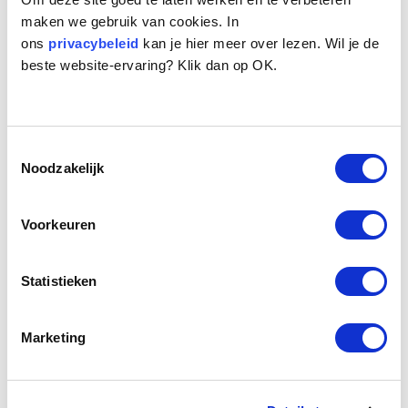
welzijn van de honden in Nederland. De
maken we gebruik van cookies. In
eerste 110 jaar als vereniging. Sinds 2022
ons
privacybeleid
kan je hier meer over lezen. Wil je de
opereren we als stichting. De directeur is
beste website-ervaring? Klik dan op OK.
bestuurlijk verantwoordelijk onder
toezicht van de Raad van Toezicht.
Toestemmingsselectie
Lees meer
Noodzakelijk
Voorkeuren
Statistieken
Marketing