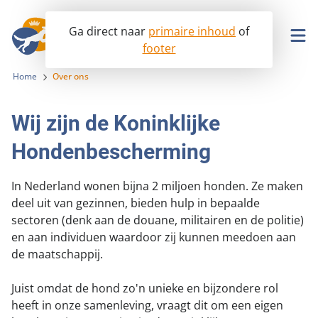
Ga direct naar
primaire inhoud
of
footer
Ik wil ook helpen!
Home
Over ons
Wij zijn de Koninklijke
Opvang
Hondenbescherming
Lobby
Hondenopvangcentrum
In Nederland wonen bijna 2 miljoen honden. Ze maken
deel uit van gezinnen, bieden hulp in bepaalde
Info & advies
Seniorhonden ter adoptie
Aanpak malafide hondenhandel en broodfok
sectoren (denk aan de douane, militairen en de politie)
en aan individuen waardoor zij kunnen meedoen aan
Help mee
Betaalbare dierenartszorg
Ik wil een hond
de maatschappij.
Voorkomen van dierenmishandeling
Over ons
Ik heb een hond
Word donateur
Juist omdat de hond zo'n unieke en bijzondere rol
Afschaffing hondenbelasting
Onderzoek en wetenschap
heeft in onze samenleving, vraagt dit om een eigen
Contact
In uw testament
Missie en visie