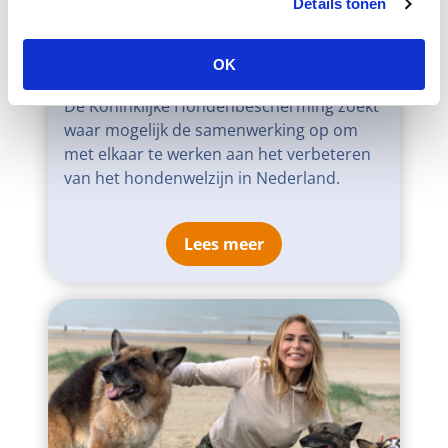
Details tonen
OK
Samenwerking
De Koninklijke Hondenbescherming zoekt
waar mogelijk de samenwerking op om
met elkaar te werken aan het verbeteren
van het hondenwelzijn in Nederland.
Lees meer