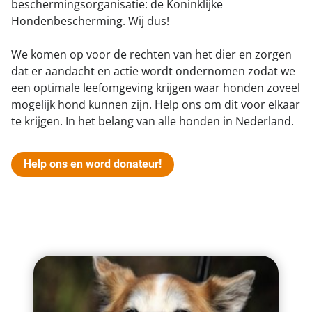
beschermingsorganisatie: de Koninklijke
Landelijke registratie bijtincidenten
Lezingen
Teken onze petitie
Hondenbescherming. Wij dus!
Wat wij doen
Contactgegevens
Verantwoord fokbeleid
Symposium Gemeentelijk Dierenbeleid
Steun als bedrijf
Onze organisatie
We komen op voor de rechten van het dier en zorgen
Pers
Zoeken
Landelijk vuurwerkverbod
dat er aandacht en actie wordt ondernomen zodat we
Adopteer een seniorhond
Samenwerking
Nieuws
een optimale leefomgeving krijgen waar honden zoveel
Verplichte pre-aanschaf cursus
Sponsor een seniorhond
mogelijk hond kunnen zijn. Help ons om dit voor elkaar
Bekende vrienden
Veelgestelde vragen
Gemeentelijk meldpunt bijtincidenten
te krijgen. In het belang van alle honden in Nederland.
Schenk met belastingvoordeel
Jaarverslag
Melding hondenleed
Voldoende veilige losloopgebieden
Steun als vrijwilliger
Vacatures
Help ons en word donateur!
Nieuwsbrief
Verbod op fokken met kortsnuitige honden
Kom in actie
Donateursmagazine Hond
Incassodata
Bescherming tegen grasaren
Honden voor Honden Loop
Onze successen voor honden
Vraag een donatiebox aan