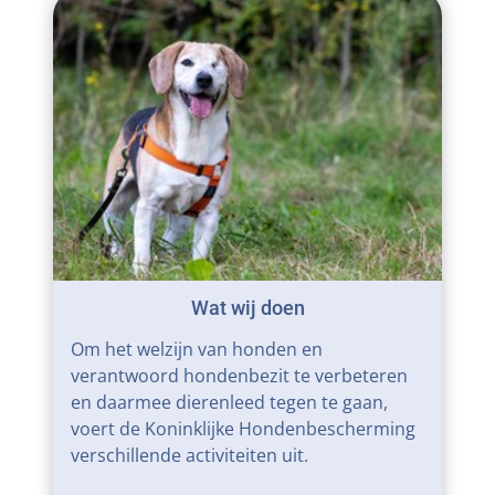
Wat wij doen
Om het welzijn van honden en
verantwoord hondenbezit te verbeteren
en daarmee dierenleed tegen te gaan,
voert de Koninklijke Hondenbescherming
verschillende activiteiten uit.