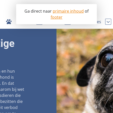
Ga direct naar
primaire inhoud
of
footer
Opvang
Lobby
Info & advies
afide hondenhandel en broodfok
nopvangcentrum
Ik wil een hond
Word donateur
tige
dierenartszorg
honden ter adoptie
Ik heb een hond
In uw testament
van dierenmishandeling
Onderzoek en wetenschap
Teken onze petit
 hondenbelasting
Lezingen
Steun als bedrijf
n en hun
egistratie bijtincidenten
Symposium Gemeentelijk Dierenbeleid
Adopteer een s
 hond is
. En dat
d fokbeleid
Sponsor een se
aarom bij wet
sdieren die
uurwerkverbod
Schenk met bela
 bezitten die
pre-aanschaf cursus
Steun als vrijwill
Dit verbod