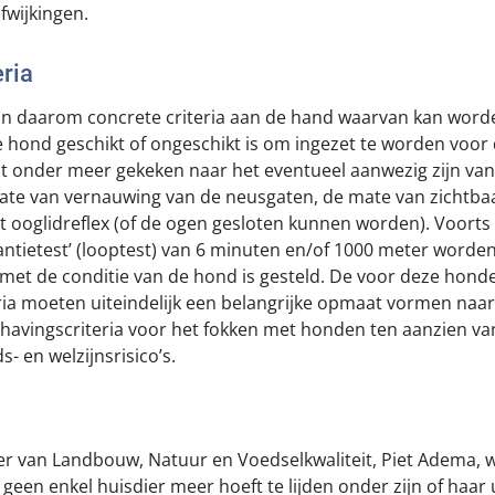
fwijkingen.
eria
aan daarom concrete criteria aan de hand waarvan kan word
hond geschikt of ongeschikt is om ingezet te worden voor de
dt onder meer gekeken naar het eventueel aanwezig zijn v
ate van vernauwing van de neusgaten, de mate van zichtba
t ooglidreflex (of de ogen gesloten kunnen worden). Voorts
antietest’ (looptest) van 6 minuten en/of 1000 meter wor
 met de conditie van de hond is gesteld. De voor deze hond
ia moeten uiteindelijk een belangrijke opmaat vormen naar
avingscriteria voor het fokken met honden ten aanzien va
- en welzijnsrisico’s.
er van Landbouw, Natuur en Voedselkwaliteit, Piet Adema, w
een enkel huisdier meer hoeft te lijden onder zijn of haar ui