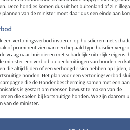
ten. Deze hondjes komen dus uit het buitenland of zijn illega
e plannen van de minister moet daar dus een einde aan k
rbod
ok een vertoningsverbod invoeren op huisdieren met schadeli
ak of prominent zien van een bepaald type huisdier vergr
de vraag naar huisdieren met schadelijke uiterlijke eigensc
de minister een verbod op beeld-uitingen van honden en k
en die altijd lijden of een verhoogd risico hebben op lijden,
rtsnuitige honden. Het plan voor een vertoningsverbod slu
scampagne die de Hondenbescherming samen met een aant
anisaties is gestart om mensen bewust te maken van de
men die spelen bij kortsnuitige honden. We zijn daarom uit
 van de minister.