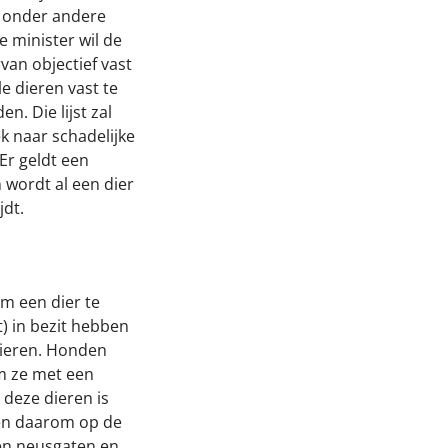
r onder andere
 minister wil de
van objectief vast
le dieren vast te
. Die lijst zal
k naar schadelijke
Er geldt een
wordt al een dier
jdt.
m een dier te
) in bezit hebben
dieren. Honden
om ze met een
 deze dieren is
sen daarom op de
en neusgaten en