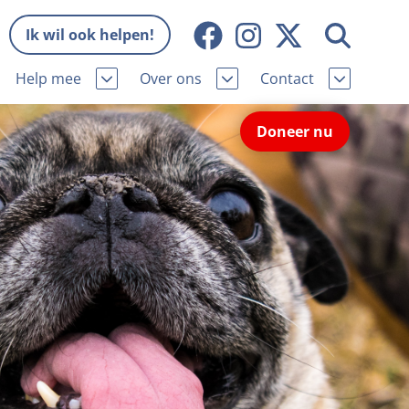
Ik wil ook helpen!
Help mee
Over ons
Contact
Missie en visie
Contactgegevens
Doneer nu
Wat wij doen
Pers
ie
Onze organisatie
Nieuws
Samenwerking
Veelgestelde vragen
eniorhond
Bekende vrienden
Melding hondenleed
niorhond
Jaarverslag
Nieuwsbrief
stingvoordeel
Vacatures
Incassodata
iger
Donateursmagazine Hond