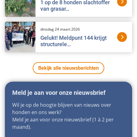
1 op de 8 honden slachtoffer
van grasar…
dinsdag 24 maart 2026
Gelukt! Meldpunt 144 krijgt
structurele…
Bekijk alle nieuwsberichten
Meld je aan voor onze nieuwsbrief
Wil je op de hoogte blijven van nieuws over
honden en ons werk?
Meld je aan voor onze nieuwsbrief (1 à 2 per
maand).