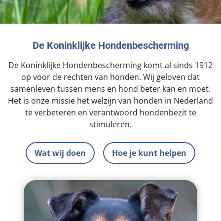
Landelijke registratie bijtincidenten
Lezingen
Teken onze petitie
Wat wij doen
Contactgegevens
Verantwoord fokbeleid
Symposium Gemeentelijk Dierenbeleid
Steun als bedrijf
Onze organisatie
Pers
Zoeken
De Koninklijke Hondenbescherming
Landelijk vuurwerkverbod
Adopteer een seniorhond
Samenwerking
Nieuws
De Koninklijke Hondenbescherming komt al sinds 1912
Verplichte pre-aanschaf cursus
Sponsor een seniorhond
op voor de rechten van honden. Wij geloven dat
Bekende vrienden
Veelgestelde vragen
Gemeentelijk meldpunt bijtincidenten
samenleven tussen mens en hond beter kan en moet.
Schenk met belastingvoordeel
Jaarverslag
Het is onze missie het welzijn van honden in Nederland
Melding hondenleed
Voldoende veilige losloopgebieden
te verbeteren en verantwoord hondenbezit te
Steun als vrijwilliger
Vacatures
Nieuwsbrief
Verbod op fokken met kortsnuitige honden
stimuleren.
Kom in actie
Donateursmagazine Hond
Incassodata
Bescherming tegen grasaren
Honden voor Honden Loop
Wat wij doen
Hoe je kunt helpen
Onze successen voor honden
Vraag een donatiebox aan