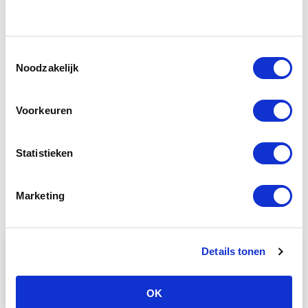
Wees alert: grasaren kunnen veel pijn en
ernstige problemen veroorzaken. De
Toestemmingsselectie
scherpe punten kunnen makkelijk in de
Noodzakelijk
neus, oren, ogen, tenen en huidplooien
van je hond terechtkomen en daar naar
binnen kruipen.
Voorkeuren
Lees meer over grasaren
Statistieken
Marketing
Laatste nieuws
Details tonen
OK