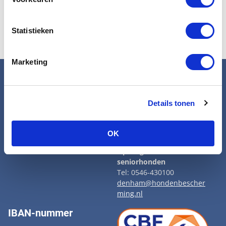
Statistieken
Marketing
Snel naar
Contact
Wat wij doen
Hoofdkantoor Den Haag
Details tonen
Adopteer een senior
Tel: 070 33 88 538
Opvangcentrum
info@hondenbescherming.
Veelgestelde vragen
nl
OK
Vacatures
Aanmelden nieuwsbrief
Opvangcentrum voor
seniorhonden
Tel: 0546-430100
denham@hondenbescher
ming.nl
IBAN-nummer