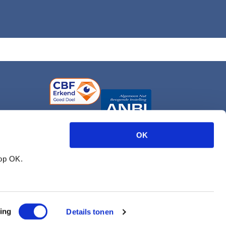
OK
 op OK.
ing
Details tonen