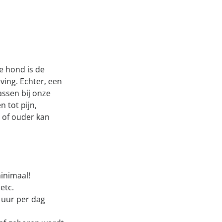
Onze successen voor honden
onden Loop
iebox aan
e hond is de
ving. Echter, een
assen bij onze
n tot pijn,
r of ouder kan
inimaal!
 etc.
5 uur per dag