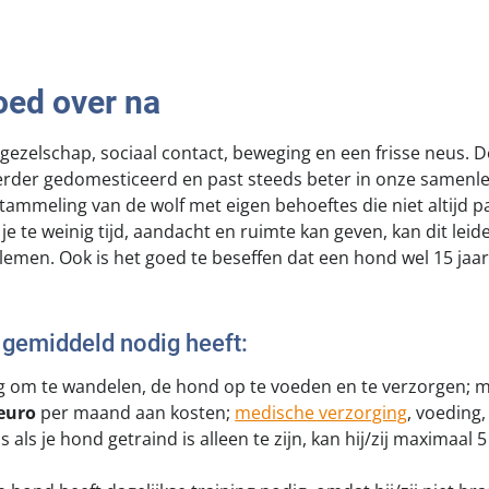
k meldpunt bijtincidenten
Kom in actie
eilige losloopgebieden
Honden voor H
oed over na
fokken met kortsnuitige honden
Vraag een donat
g tegen grasaren
 gezelschap, sociaal contact, beweging en een frisse neus. D
erder gedomesticeerd en past steeds beter in onze samenle
stammeling van de wolf met eigen behoeftes die niet altijd p
je te weinig tijd, aandacht en ruimte kan geven, kan dit leide
blemen. Ook is het goed te beseffen dat een hond wel 15 jaa
gemiddeld nodig heeft:
g om te wandelen, de hond op te voeden en te verzorgen; m
euro
per maand aan kosten;
medische verzorging
, voeding,
s als je hond getraind is alleen te zijn, kan hij/zij maximaal 