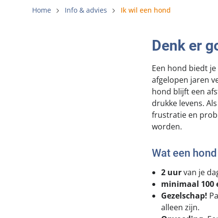
Gemeentelij
Home
Info & advies
Ik wil een hond
Voldoende v
Denk er g
Verbod op 
Beschermin
Een hond biedt je
afgelopen jaren v
hond blijft een af
drukke levens. Als 
frustratie en pro
worden.
Wat een hond 
2 uur
van je da
minimaal 100 
Gezelschap!
Pa
alleen zijn.