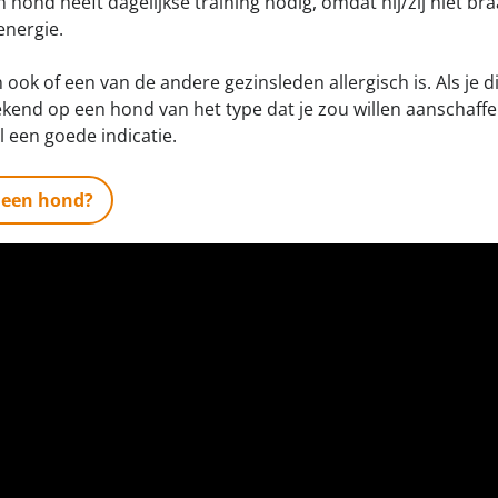
n hond heeft dagelijkse training nodig, omdat hij/zij niet br
 energie.
ook of een van de andere gezinsleden allergisch is. Als je 
kend op een hond van het type dat je zou willen aanschaffen
l een goede indicatie.
t een hond?