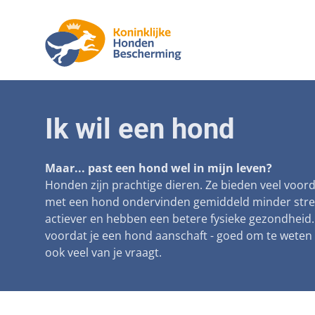
Aanpak mal
Honde
Ik wil een hond
Betaalbare 
Senior
Voorkomen 
Maar... past een hond wel in mijn leven?
Afschaffing
Honden zijn prachtige dieren. Ze bieden veel voo
met een hond ondervinden gemiddeld minder stres
Landelijke r
actiever en hebben een betere fysieke gezondheid. 
voordat je een hond aanschaft - goed om te weten
Verantwoor
ook veel van je vraagt.
Landelijk 
Verplichte 