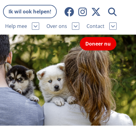
Ik wil ook helpen!
Help mee
Over ons
Contact
Missie en visie
Contactgegevens
Doneer nu
Wat wij doen
Pers
ie
Onze organisatie
Nieuws
Samenwerking
Veelgestelde vragen
eniorhond
Bekende vrienden
Melding hondenleed
niorhond
Jaarverslag
Nieuwsbrief
stingvoordeel
Vacatures
Incassodata
iger
Donateursmagazine Hond