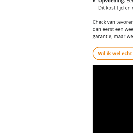
Opvoeding.
Ee
Dit kost tijd en
Check van tevoren 
dan eerst een wee
garantie, maar we
Wil ik wel ech