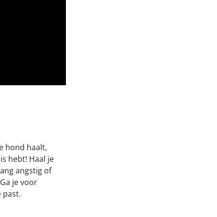
je hond haalt,
is hebt! Haal je
lang angstig of
 Ga je voor
e past.