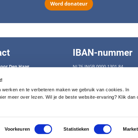
Word donateur
act
IBAN-nummer
oor Den Haag
NL76 INGB 0000 1301 84
 88 538
enbescherming.nl
KVK-nummer: 40409239
t!
Fiscaal nummer: 28.72.274
n werken en te verbeteren maken we gebruik van cookies. In
trum voor seniorhonden
hier meer over lezen. Wil je de beste website-ervaring? Klik dan
430100
Privacy statement
ondenbescherming.nl
Voorkeuren
Statistieken
Market