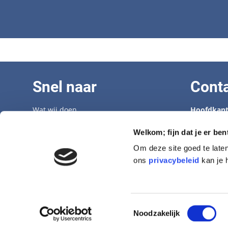
Snel naar
Cont
Wat wij doen
Hoofdkant
Adopteer een senior
Tel: 070 33
Opvangcentrum
info@hond
Welkom; fijn dat je er ben
Veelgestelde vragen
Om deze site goed te late
Vacatures
Opvangcen
ons
privacybeleid
kan je 
Aanmelden nieuwsbrief
Tel: 0546-
denham@h
Toestemmingsselectie
Noodzakelijk
Website door
Altijd Bekend