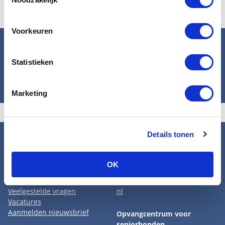
proberen dierenleed te voorkomen.
Voorkeuren
Help mee om honden te beschermen
Statistieken
Word donateur
Marketing
Details tonen
Snel naar
Contact
Wat wij doen
Hoofdkantoor Den Haag
OK
Adopteer een senior
Tel: 070 33 88 538
Opvangcentrum
info@hondenbescherming.
Veelgestelde vragen
nl
Vacatures
Aanmelden nieuwsbrief
Opvangcentrum voor
seniorhonden