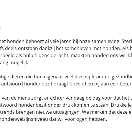
jk meldpunt bijtincidenten
Kom in actie
veilige losloopgebieden
Honden voor Ho
e
fokken met kortsnuitige honden
Vraag een donat
g tegen grasaren
t honden behoort al vele jaren bij onze samenleving. Ster
lfs deels ontstaan dankzij het samenleven met honden. Als 
rbeeld als hulp tijdens de jacht, maakten honden ons werk l
ang mogelijk.
tige dieren die hun eigenaar veel levensplezier en gezond
rantwoord hondenbezit draagt bovendien bij aan een bete
jl van de mens zorgt er echter vandaag de dag voor dat het 
ntwoord hondenbezit onder druk komen te staan. Drukke l
 trends brengen nieuwe uitdagingen. We merken dat deze 
hondenwelzijnsniveau dat wij voor ogen hebben.