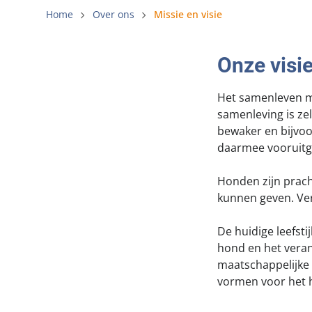
Gemeenteli
Home
Over ons
Missie en visie
Voldoende 
Onze visi
Verbod op 
Beschermin
Het samenleven me
samenleving is ze
bewaker en bijvoo
daarmee vooruitg
Honden zijn prach
kunnen geven. Ve
De huidige leefsti
hond en het vera
maatschappelijke
vormen voor het 