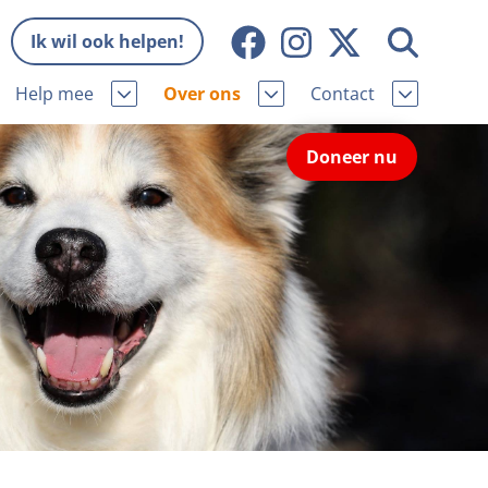
Ik wil ook helpen!
Help mee
Over ons
Contact
Missie en visie
Contactgegevens
Doneer nu
Wat wij doen
Pers
ie
Onze organisatie
Nieuws
Samenwerking
Veelgestelde vragen
eniorhond
Bekende vrienden
Melding hondenleed
niorhond
Jaarverslag
Nieuwsbrief
stingvoordeel
Vacatures
Incassodata
iger
Donateursmagazine Hond