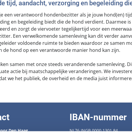
e tijd, aandacht, verzorging en begeleiding die
je een verantwoord hondenbezitter als je jouw hond(en) tij
ding en begeleiding biedt die de hond verdient. Daarmee is 
eerd en zorgt de viervoeter tegelijkertijd voor een meerwaa
itter. Een verwelkomende samenleving kan dit verder aanv
geleider voldoende ruimte te bieden waardoor ze samen m
n de hond op een verantwoorde manier hond kan zijn.
eiken samen met onze steeds veranderende samenleving. Di
uate actie bij maatschappelijke veranderingen. We invester
at we het publiek, de overheid en de media juist informere
act
IBAN-nummer
oor Den Haag
NL76 INGB 0000 1301 84