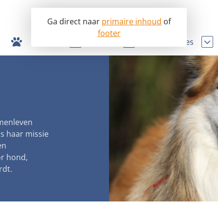
Ga direct naar
primaire inhoud
of
footer
Opvang
Lobby
Info & advies
afide hondenhandel en broodfok
nopvangcentrum
Ik wil een hond
Word donateur
 dierenartszorg
honden ter adoptie
Ik heb een hond
In uw testament
 van dierenmishandeling
Onderzoek en wetenschap
Teken onze petit
amenleven
g hondenbelasting
Lezingen
Steun als bedrijf
s haar missie
en
registratie bijtincidenten
Symposium Gemeentelijk Dierenbeleid
Adopteer een s
or hond,
d fokbeleid
Sponsor een se
rdt.
vuurwerkverbod
Schenk met bela
 pre-aanschaf cursus
Steun als vrijwill