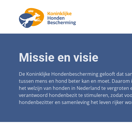
Aanpak mal
Honde
Betaalbare
Senior
Missie en visie
Voorkomen
De Koninklijke Hondenbescherming gelooft dat s
Afschaffin
tussen mens en hond beter kan en moet. Daarom i
het welzijn van honden in Nederland te vergroten 
Landelijke 
verantwoord hondenbezit te stimuleren, zodat vo
Verantwoor
hondenbezitter en samenleving het leven rijker wo
Landelijk 
Verplichte