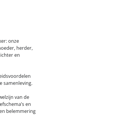
Onze successen voor honden
nden Loop
iebox aan
ker: onze
hoeder, herder,
ichter en
heidsvoordelen
re samenleving.
welzijn van de
eefschema’s en
een belemmering