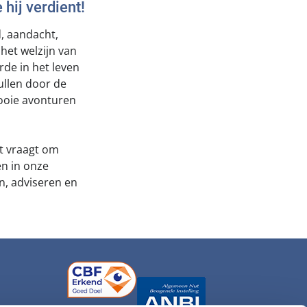
 hij verdient!
d, aandacht,
het welzijn van
rde in het leven
ullen door de
ooie avonturen
t vraagt om
en in onze
n, adviseren en