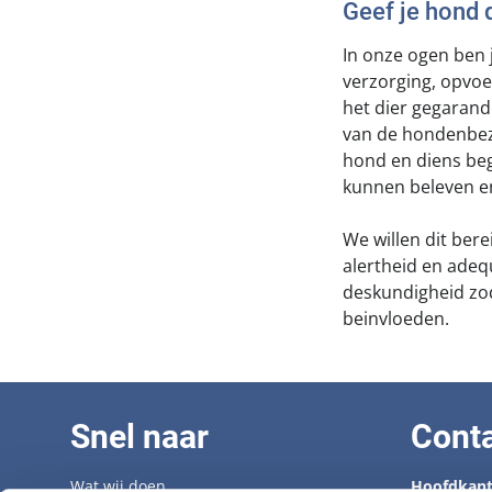
Geef je hond d
In onze ogen ben 
verzorging, opvoe
het dier gegarand
van de hondenbez
hond en diens be
kunnen beleven e
We willen dit ber
alertheid en adeq
deskundigheid zod
beinvloeden.
Snel naar
Cont
Wat wij doen
Hoofdkant