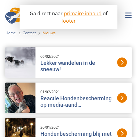
Ga direct naar
primaire inhoud
of
footer
Ik wil ook helpen!
Home
Contact
Nieuws
06/02/2021
Opvang
Lekker wandelen in de
sneeuw!
Lobby
Hondenopvangcentrum
Info & advies
Seniorhonden ter adoptie
Aanpak malafide hondenhandel en broodfok
01/02/2021
Reactie Hondenbescherming
Help mee
Betaalbare dierenartszorg
op media-aand…
Ik wil een hond
Voorkomen van dierenmishandeling
Over ons
Ik heb een hond
Word donateur
20/01/2021
Afschaffing hondenbelasting
Onderzoek en wetenschap
Contact
In uw testament
Hondenbescherming blij met
Missie en visie