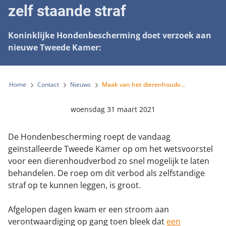
Landelijke registratie bijtincidenten
zelf staande straf
Lezingen
Teken onze petitie
Wat wij doen
Contactgegevens
Verantwoord fokbeleid
Symposium Gemeentelijk Dierenbeleid
Steun als bedrijf
Koninklijke Hondenbescherming doet verzoek aan
Onze organisatie
Pers
Zoeken
Landelijk vuurwerkverbod
nieuwe Tweede Kamer:
Adopteer een seniorhond
Samenwerking
Nieuws
Verplichte pre-aanschaf cursus
Sponsor een seniorhond
Bekende vrienden
Veelgestelde vragen
Home
Contact
Nieuws
Maak van het dierenhoudverbod een op zich zelf staande straf
Gemeentelijk meldpunt bijtincidenten
Schenk met belastingvoordeel
Jaarverslag
Melding hondenleed
Voldoende veilige losloopgebieden
woensdag 31 maart 2021
Steun als vrijwilliger
Vacatures
Nieuwsbrief
Verbod op fokken met kortsnuitige honden
Kom in actie
De Hondenbescherming roept de vandaag
Donateursmagazine Hond
Incassodata
Bescherming tegen grasaren
geïnstalleerde Tweede Kamer op om het wetsvoorstel
Honden voor Honden Loop
Onze successen voor honden
voor een dierenhoudverbod zo snel mogelijk te laten
behandelen. De roep om dit verbod als zelfstandige
Vraag een donatiebox aan
straf op te kunnen leggen, is groot.
Afgelopen dagen kwam er een stroom aan
verontwaardiging op gang toen bleek dat
een