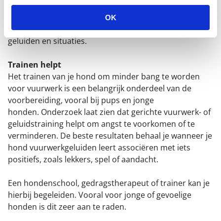
Begin op tijd
Wacht niet tot december met oefenen. Begin al in de
OK
herfst, zodat je hond rustig kan wennen aan nieuwe
geluiden en situaties.
Trainen helpt
Het trainen van je hond om minder bang te worden
voor vuurwerk is een belangrijk onderdeel van de
voorbereiding, vooral bij pups en jonge
honden. Onderzoek laat zien dat gerichte vuurwerk- of
geluidstraining helpt om angst te voorkomen of te
verminderen. De beste resultaten behaal je wanneer je
hond vuurwerkgeluiden leert associëren met iets
positiefs, zoals lekkers, spel of aandacht.
Een hondenschool, gedragstherapeut of trainer kan je
hierbij begeleiden. Vooral voor jonge of gevoelige
honden is dit zeer aan te raden.