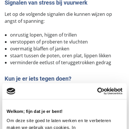
Signalen van stress bij vuurwerk
Let op de volgende signalen die kunnen wijzen op
angst of spanning:
onrustig lopen, hijgen of trillen
verstoppen of proberen te vluchten
overmatig blaffen of janken
staart tussen de poten, oren plat, lippen likken
verminderde eetlust of teruggetrokken gedrag
Kun je er iets tegen doen?
We krijgen veel vragen over of en wat baasjes kunnen
doen voor hun bange hond. Het antwoord daarop is
‘Ja, je kunt wat doen’. Het hangt echter wel sterk af van
hoe angstig de hond is, hoe zwaar het vuurwerk en
Welkom; fijn dat je er bent!
hoe lang en hoe vaak het wordt afgestoken.
Om deze site goed te laten werken en te verbeteren
maken we gebruik van cookies. In