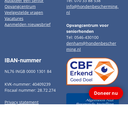
Adopteer een senior
Tel: 070 33 88 538
Opvangcentrum
info@hondenbescherming.
Veelgestelde vragen
nl
Vacatures
Aanmelden nieuwsbrief
Opvangcentrum voor
seniorhonden
Tel: 0546-430100
denham@hondenbescher
ming.nl
IBAN-nummer
NL76 INGB 0000 1301 84
KVK-nummer: 40409239
Fiscaal nummer: 28.72.274
Doneer nu
Privacy statement