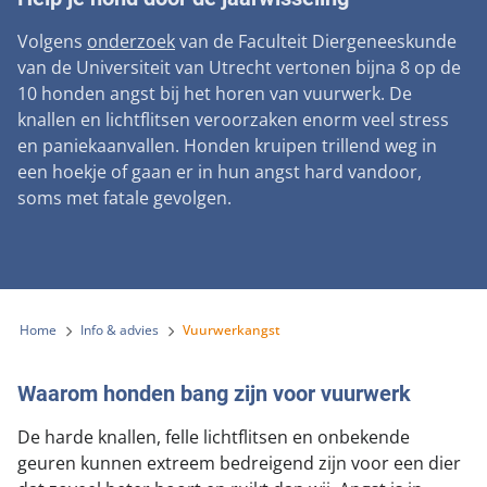
Landelijke registratie bijtincidenten
Lezingen
Teken onze petitie
Wat wij doen
Volgens
onderzoek
van de Faculteit Diergeneeskunde
Contactgegevens
Verantwoord fokbeleid
Symposium Gemeentelijk Dierenbeleid
van de Universiteit van Utrecht vertonen bijna 8 op de
Steun als bedrijf
Onze organisatie
Pers
Zoeken
10 honden angst bij het horen van vuurwerk. De
Landelijk vuurwerkverbod
Adopteer een seniorhond
knallen en lichtflitsen veroorzaken enorm veel stress
Samenwerking
Nieuws
Verplichte pre-aanschaf cursus
en paniekaanvallen. Honden kruipen trillend weg in
Sponsor een seniorhond
Bekende vrienden
een hoekje of gaan er in hun angst hard vandoor,
Veelgestelde vragen
Gemeentelijk meldpunt bijtincidenten
soms met fatale gevolgen.
Schenk met belastingvoordeel
Jaarverslag
Melding hondenleed
Voldoende veilige losloopgebieden
Steun als vrijwilliger
Vacatures
Nieuwsbrief
Verbod op fokken met kortsnuitige honden
Kom in actie
Donateursmagazine Hond
Incassodata
Bescherming tegen grasaren
Home
Info & advies
Vuurwerkangst
Honden voor Honden Loop
Onze successen voor honden
Vraag een donatiebox aan
Waarom honden bang zijn voor vuurwerk
De harde knallen, felle lichtflitsen en onbekende
geuren kunnen extreem bedreigend zijn voor een dier