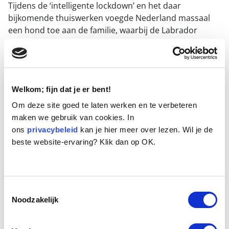
Tijdens de ‘intelligente lockdown’ en het daar
bijkomende thuiswerken voegde Nederland massaal
een hond toe aan de familie, waarbij de Labrador
Retriever favoriet is. Asielen raakten de afgelopen
maanden leger en de vraag naar pups bij fokkers
groeide hard. Tegelijkertijd steeg ook het risico op
mishandeling van honden door spanning in gezinnen.
Welkom; fijn dat je er bent!
En zo leeft nog lang niet elke hond zijn beste
hondenleven.
Om deze site goed te laten werken en te verbeteren
maken we gebruik van cookies. In
ons
privacybeleid
kan je hier meer over lezen. Wil je de
beste website-ervaring? Klik dan op OK.
Toestemmingsselectie
Noodzakelijk