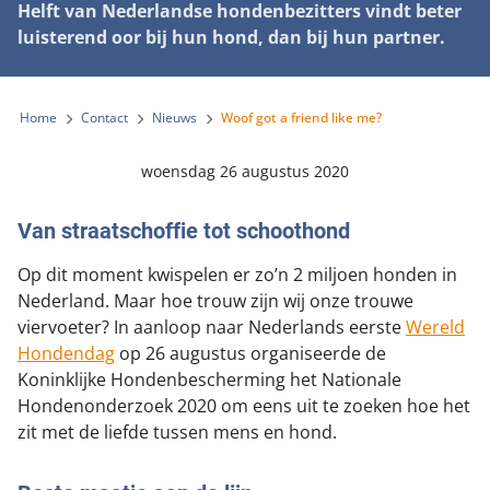
Helft van Nederlandse hondenbezitters vindt beter
Landelijke registratie bijtincidenten
Lezingen
Teken onze petitie
luisterend oor bij hun hond, dan bij hun partner.
Wat wij doen
Contactgegevens
Verantwoord fokbeleid
Symposium Gemeentelijk Dierenbeleid
Steun als bedrijf
Onze organisatie
Pers
Zoeken
Landelijk vuurwerkverbod
Adopteer een seniorhond
Home
Contact
Nieuws
Woof got a friend like me?
Samenwerking
Nieuws
Verplichte pre-aanschaf cursus
Sponsor een seniorhond
Bekende vrienden
woensdag 26 augustus 2020
Veelgestelde vragen
Gemeentelijk meldpunt bijtincidenten
Schenk met belastingvoordeel
Jaarverslag
Melding hondenleed
Van straatschoffie tot schoothond
Voldoende veilige losloopgebieden
Steun als vrijwilliger
Vacatures
Nieuwsbrief
Op dit moment kwispelen er zo’n 2 miljoen honden in
Verbod op fokken met kortsnuitige honden
Kom in actie
Nederland. Maar hoe trouw zijn wij onze trouwe
Donateursmagazine Hond
Incassodata
Bescherming tegen grasaren
viervoeter? In aanloop naar Nederlands eerste
Wereld
Honden voor Honden Loop
Onze successen voor honden
Hondendag
op 26 augustus organiseerde de
Koninklijke Hondenbescherming het Nationale
Vraag een donatiebox aan
Hondenonderzoek 2020 om eens uit te zoeken hoe het
zit met de liefde tussen mens en hond.