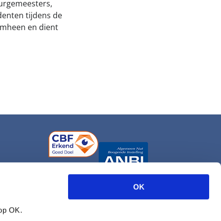
burgemeesters,
denten tijdens de
omheen en dient
OK
 op OK.