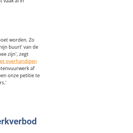
 vaak al in
moet worden. Zo
ijn buurt’ van de
e zijn', zegt
het overhandigen
ntenvuurwerk af
n onze petitie te
s.'
erkverbod