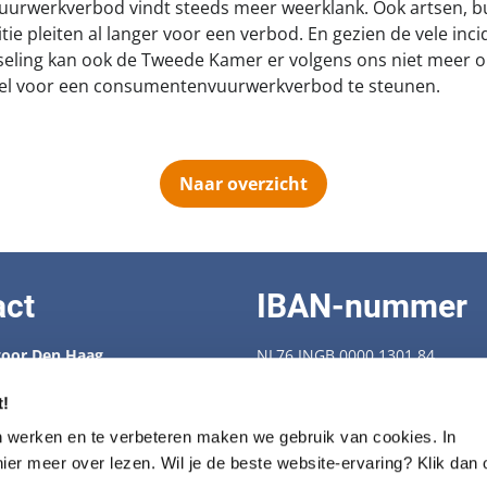
uurwerkverbod vindt steeds meer weerklank. Ook artsen, 
ie pleiten al langer voor een verbod. En gezien de vele inci
seling kan ook de Tweede Kamer er volgens ons niet meer 
tel voor een consumentenvuurwerkverbod te steunen.
Naar overzicht
act
IBAN-nummer
oor Den Haag
NL76 INGB 0000 1301 84
 88 538
enbescherming.nl
t!
KVK-nummer: 40409239
Fiscaal nummer: 28.72.274
n werken en te verbeteren maken we gebruik van cookies. In
trum voor seniorhonden
hier meer over lezen. Wil je de beste website-ervaring? Klik dan
430100
Privacy statement