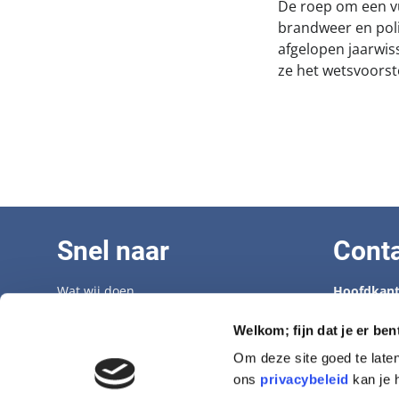
De roep om een v
brandweer en polit
afgelopen jaarwis
ze het wetsvoors
Snel naar
Cont
Wat wij doen
Hoofdkant
Adopteer een senior
Tel: 070 33
Opvangcentrum
info@hond
Welkom; fijn dat je er ben
Veelgestelde vragen
Om deze site goed te late
Vacatures
Opvangcen
ons
privacybeleid
kan je 
Aanmelden nieuwsbrief
Tel: 0546-