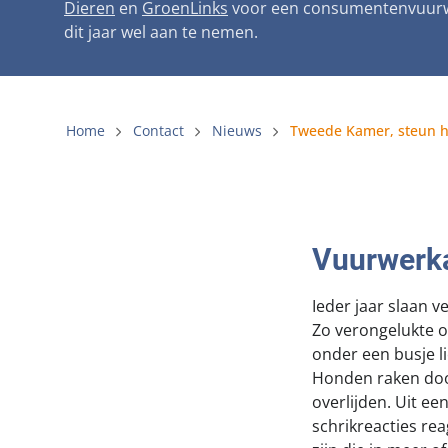
Dieren
en
GroenLinks
voor een consumentenvuur
Gemeenteli
dit jaar wel aan te nemen.
Voldoende 
Verbod op 
Home
Contact
Nieuws
Beschermin
Vuurwerk
Ieder jaar slaan 
Zo verongelukte o
onder een busje li
Honden raken door
overlijden. Uit e
schrikreacties re