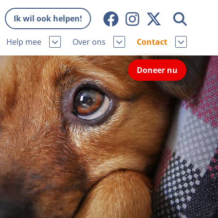
Ik wil ook helpen!
Help mee
Over ons
Contact
Missie en visie
Contactgegevens
Doneer nu
Wat wij doen
Pers
ie
Onze organisatie
Nieuws
Samenwerking
Veelgestelde vragen
niorhond
Bekende vrienden
Melding hondenleed
niorhond
Jaarverslag
Nieuwsbrief
stingvoordeel
Vacatures
Incassodata
iger
Donateursmagazine Hond