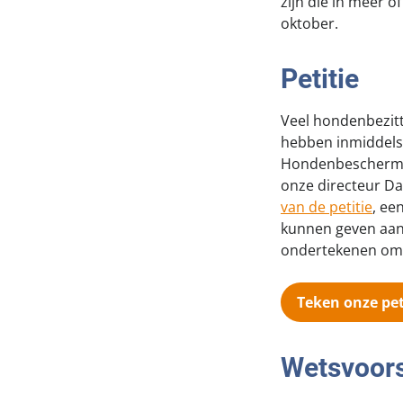
zijn die in meer o
oktober.
Petitie
Veel hondenbezit
hebben inmiddels 
Hondenbescherming
onze directeur Da
van de petitie
, ee
kunnen geven aan
ondertekenen om z
Teken onze pet
Wetsvoors