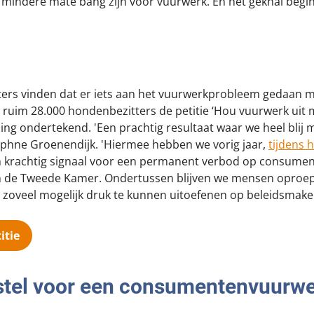
f mindere mate bang zijn voor vuurwerk. En het geknal begint
ters vinden dat er iets aan het vuurwerkprobleem gedaan 
ruim 28.000 hondenbezitters de petitie ‘Hou vuurwerk uit m
 ondertekend. 'Een prachtig resultaat waar we heel blij me
phne Groenendijk. 'Hiermee hebben we vorig jaar,
tijdens 
n krachtig signaal voor een permanent verbod op consume
 de Tweede Kamer. Ondertussen blijven we mensen oproepe
oveel mogelijk druk te kunnen uitoefenen op beleidsmaker
itie
tel voor een consumentenvuurw