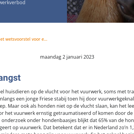
werkverbod
jk meldpunt bijtincidenten
Kom in actie
veilige losloopgebieden
Honden voor Ho
fokken met kortsnuitige honden
Vraag een donat
Tweede Kamer, steun het wetsvoorstel voor een vuurwerkverbod!
g tegen grasaren
maandag 2 januari 2023
angst
veel huisdieren op de vlucht voor het vuurwerk, soms met tr
nlangs een jonge Friese stabij toen hij door vuurwerkgekna
ep. Maar ook als honden niet op de vlucht slaan, kan het lee
 het vuurwerk ernstig getraumatiseerd of komen door de s
en onderzoek onder hondenbaasjes blijkt dat 65% van de ho
ageert op vuurwerk. Dat betekent dat er in Nederland zo’n 1