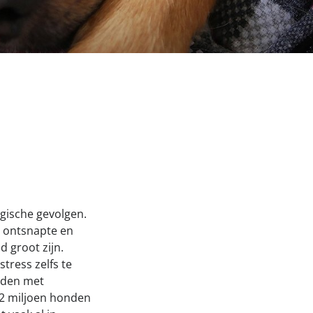
Onze successen voor honden
nden Loop
iebox aan
agische gevolgen.
l ontsnapte en
d groot zijn.
tress zelfs te
nden met
,2 miljoen honden