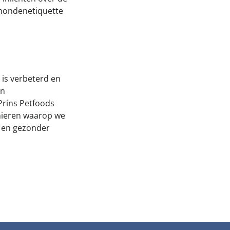
 hondenetiquette
 is verbeterd en
jn
 Prins Petfoods
nieren waarop we
r en gezonder