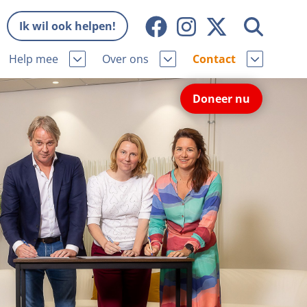
Ik wil ook helpen!
Help mee
Over ons
Contact
Missie en visie
Contactgegevens
Doneer nu
Wat wij doen
Pers
ie
Onze organisatie
Nieuws
Samenwerking
Veelgestelde vragen
niorhond
Bekende vrienden
Melding hondenleed
niorhond
Jaarverslag
Nieuwsbrief
stingvoordeel
Vacatures
Incassodata
iger
Donateursmagazine Hond