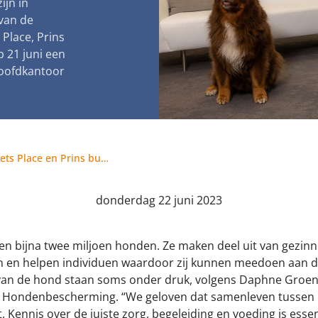
ijn in
jk meldpunt bijtincidenten
Kom in actie
van de
Place, Prins
veilige losloopgebieden
Honden voor Ho
 21 juni een
fokken met kortsnuitige honden
Vraag een donat
oofdkantoor
g tegen grasaren
Hondenbescherming, Pets Place en Prins bundelen de krachten
donderdag 22 juni 2023
n bijna twee miljoen honden. Ze maken deel uit van gezinn
n en helpen individuen waardoor zij kunnen meedoen aan d
van de hond staan soms onder druk, volgens Daphne Groene
ke Hondenbescherming. “We geloven dat samenleven tusse
 Kennis over de juiste zorg, begeleiding en voeding is esse