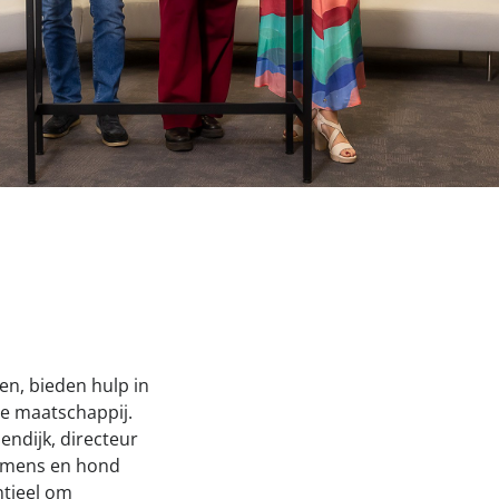
Onze successen voor honden
nden Loop
iebox aan
en, bieden hulp in
e maatschappij.
ndijk, directeur
n mens en hond
ntieel om