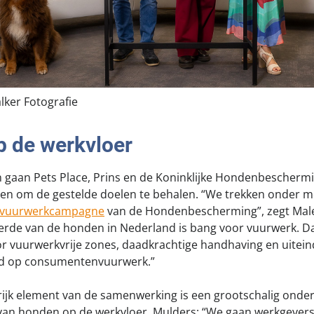
lker Fotografie
 de werkvloer
gaan Pets Place, Prins en de Koninklijke Hondenbeschermi
tten om de gestelde doelen te behalen. “We trekken onder 
vuurwerkcampagne
van de Hondenbescherming”, zegt Male
erde van de honden in Nederland is bang voor vuurwerk. 
r vuurwerkvrije zones, daadkrachtige handhaving en uiteind
d op consumentenvuurwerk.”
ijk element van de samenwerking is een grootschalig onde
 van honden op de werkvloer. Mulders: “We gaan werkgevers 