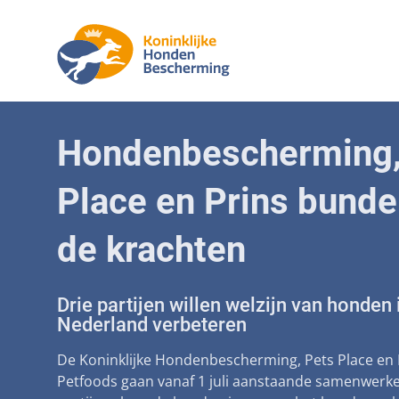
Aanpak mal
Honde
Hondenbescherming,
Betaalbare
Senior
Place en Prins bunde
Voorkomen 
Afschaffin
de krachten
Landelijke r
Drie partijen willen welzijn van honden 
Verantwoor
Nederland verbeteren
Landelijk 
De Koninklijke Hondenbescherming, Pets Place en 
Verplichte
Petfoods gaan vanaf 1 juli aanstaande samenwerke