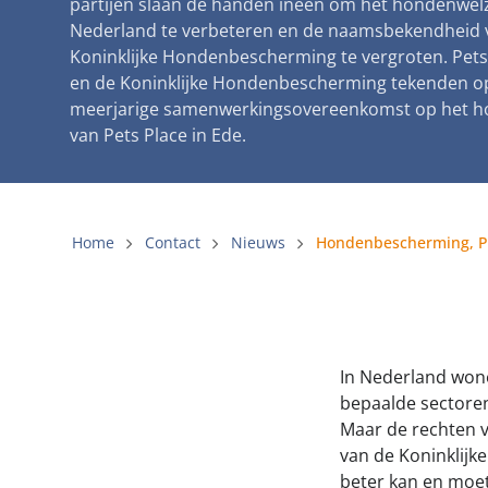
partijen slaan de handen ineen om het hondenwelz
Gemeenteli
Nederland te verbeteren en de naamsbekendheid 
Koninklijke Hondenbescherming te vergroten. Pets 
Voldoende 
en de Koninklijke Hondenbescherming tekenden op
Verbod op 
meerjarige samenwerkingsovereenkomst op het h
van Pets Place in Ede.
Beschermin
Home
Contact
Nieuws
In Nederland wone
bepaalde sectore
Maar de rechten 
van de Koninklij
beter kan en moet.