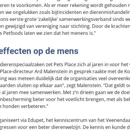
 dieren te voorkomen. Als er meer rekening wordt gehouden
 we ongelukken zoals bijtincidenten en dierenmishandelin
 ons eerste grote ‘zakelijke’ samenwerkingsverband sinds w
 gewijzigd van vereniging naar stichting. Door de krachte
s Petfoods laten we zien dat het menens is.”
 effecten op de mens
 dierenspeciaalzaken zet Pets Place zich al jaren in voor het 
 Place-directeur Ard Malenstein in gesprek raakte met de Ko
g was meteen duidelijk dat de organisaties veel overeen
aarden sluiten op elkaar aan”, zegt Malenstein. “Dat geldt o
 al jaren mee samenwerken. Met z’n drieën gaan we de doel
nbescherming beter voor het voetlicht brengen, met als bel
le honden verbeteren.”
ganiseert via Edupet, het kenniscentrum van het Veenendaals
ressen voor een beter dierenwelzijn. De kennis en kunde die