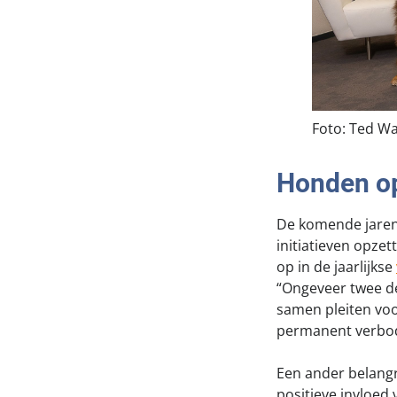
Foto: Ted Wa
Honden op
De komende jaren 
initiatieven opze
op in de jaarlijkse
“Ongeveer twee d
samen pleiten voo
permanent verbo
Een ander belangr
positieve invloed