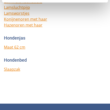
Zalmhuid kauwsticks
Lamsluchtpijp
Lamsworstjes
Konijnenoren met haar
Hazenoren met haar
Hondenjas
Maat 62 cm
Hondenbed
Slaapzak