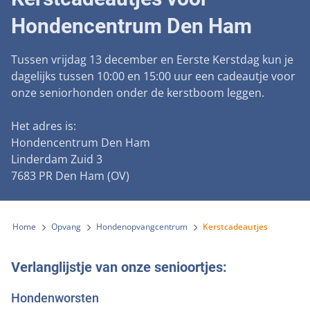
Landelijke registratie bijtincidenten
Lezingen
Teken onze petitie
Hondencentrum Den Ham
Wat wij doen
Contactgegevens
Verantwoord fokbeleid
Symposium Gemeentelijk Dierenbeleid
Steun als bedrijf
Onze organisatie
Pers
Zoeken
Tussen vrijdag 13 december en Eerste Kerstdag kun je
Landelijk vuurwerkverbod
Adopteer een seniorhond
dagelijks tussen 10:00 en 15:00 uur een cadeautje voor
Samenwerking
Nieuws
Verplichte pre-aanschaf cursus
onze seniorhonden onder de kerstboom leggen.
Sponsor een seniorhond
Bekende vrienden
Veelgestelde vragen
Gemeentelijk meldpunt bijtincidenten
Het adres is:
Schenk met belastingvoordeel
Jaarverslag
Melding hondenleed
Hondencentrum Den Ham
Voldoende veilige losloopgebieden
Steun als vrijwilliger
Linderdam Zuid 3
Vacatures
Nieuwsbrief
Verbod op fokken met kortsnuitige honden
7683 PR Den Ham (OV)
Kom in actie
Donateursmagazine Hond
Incassodata
Bescherming tegen grasaren
Honden voor Honden Loop
Onze successen voor honden
Home
Opvang
Hondenopvangcentrum
Kerstcadeautjes
Vraag een donatiebox aan
Verlanglijstje van onze senioortjes:
Hondenworsten