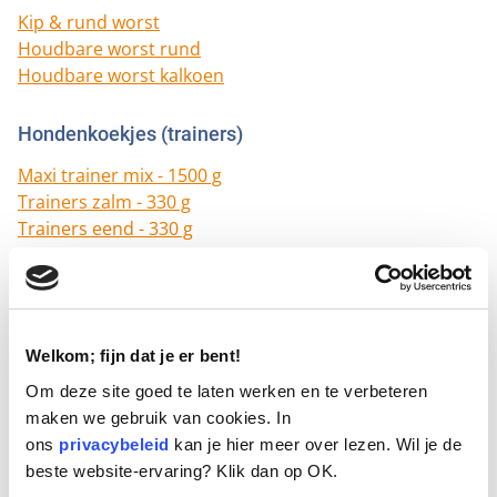
Kip & rund worst
Houdbare worst rund
Houdbare worst kalkoen
Hondenkoekjes (trainers)
Maxi trainer mix - 1500 g
Trainers zalm - 330 g
Trainers eend - 330 g
Trainers lam - 500 g
Trainers wild - 500 g
Hersenwerk
Welkom; fijn dat je er bent!
Staafjesplank met stok
Om deze site goed te laten werken en te verbeteren
Mini solitaire strategiespel
maken we gebruik van cookies. In
Flip bone
ons
privacybeleid
kan je hier meer over lezen. Wil je de
Flip & fun
beste website-ervaring? Klik dan op OK.
Turn around denkspel