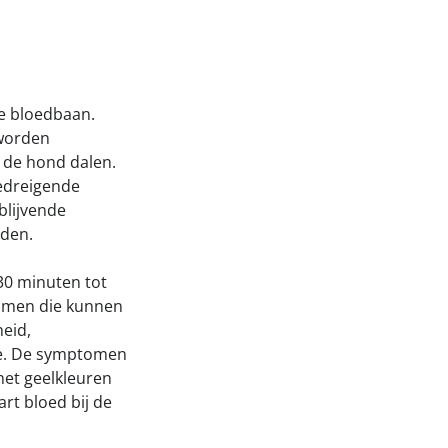
Onze successen voor honden
onden Loop
iebox aan
de bloedbaan.
 worden
 de hond dalen.
edreigende
blijvende
rden.
 30 minuten tot
tomen die kunnen
heid,
tme. De symptomen
 het geelkleuren
rt bloed bij de