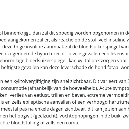
k meldpunt bijtincidenten
Kom in actie
eilige losloopgebieden
Honden voor H
fokken met kortsnuitige honden
Vraag een donat
tol binnenkrijgt, dan zal dit spoedig worden opgenomen in 
g tegen grasaren
ed aangekomen zal er, als reactie op de stof, veel insuline
deze hoge insuline aanmaak zal de bloedsuikerspiegel van
en zogenoemde hypo terecht. In vele gevallen een levensb
 enorm lage bloedsuikerspiegel, kan xylitol ook zorgen voor 
e heftigste gevallen kan deze leverschade de hond fataal wo
en xylitolvergiftiging zijn snel zichtbaar. Dit varieert van
 consumptie (afhankelijk van de hoeveelheid). Acute symp
ken, verlies van eetlust, trillen en beven, extreme vermoeid
is en zelfs epileptische aanvallen of een verhoogd hartri
n meestal pas na enkele dagen zichtbaar, dit kan je zien aan
n en het oogwit (geelzucht), vochtophopingen in de buik, zwa
echte bloedstolling of zelfs een coma.