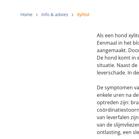
Gemeentelij
Home
Info & advies
Xylitol
Voldoende v
Verbod op 
Als een hond xyli
Beschermin
Eenmaal in het blo
aangemaakt. Door 
De hond komt in e
situatie. Naast de
leverschade. In d
De symptomen van e
enkele uren na de
optreden zijn: bra
coördinatiestoorn
van leverfalen zij
van de slijmvlieze
ontlasting, een sl