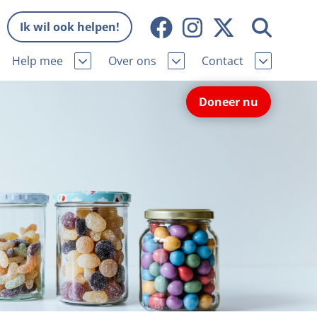
Ik wil ook helpen!
Help mee
Over ons
Contact
Missie en visie
Contactgegevens
Doneer nu
Wat wij doen
Pers
ie
Onze organisatie
Nieuws
Samenwerking
Veelgestelde vragen
eniorhond
Bekende vrienden
Melding hondenleed
niorhond
Jaarverslag
Nieuwsbrief
stingvoordeel
Vacatures
Incassodata
iger
Donateursmagazine Hond