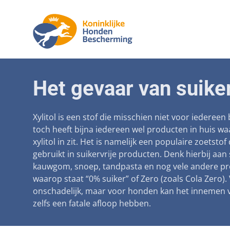
Aanpak mal
Honde
Het gevaar van suiker
Betaalbare 
Senior
Voorkomen 
Xylitol is een stof die misschien niet voor iedereen 
toch heeft bijna iedereen wel producten in huis wa
Afschaffing
xylitol in zit. Het is namelijk een populaire zoetstof
gebruikt in suikervrije producten. Denk hierbij aan 
Landelijke r
kauwgom, snoep, tandpasta en nog vele andere p
Verantwoor
waarop staat “0% suiker” of Zero (zoals Cola Zero
onschadelijk, maar voor honden kan het innemen v
Landelijk 
zelfs een fatale afloop hebben.
Verplichte 