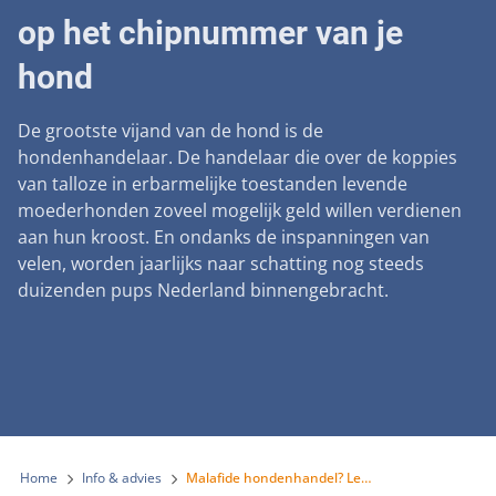
Landelijke registratie bijtincidenten
Lezingen
op het chipnummer van je
Teken onze petitie
Wat wij doen
Contactgegevens
Verantwoord fokbeleid
Symposium Gemeentelijk Dierenbeleid
hond
Steun als bedrijf
Onze organisatie
Pers
Zoeken
Landelijk vuurwerkverbod
Adopteer een seniorhond
Samenwerking
De grootste vijand van de hond is de
Nieuws
Verplichte pre-aanschaf cursus
hondenhandelaar. De handelaar die over de koppies
Sponsor een seniorhond
Bekende vrienden
Veelgestelde vragen
van talloze in erbarmelijke toestanden levende
Gemeentelijk meldpunt bijtincidenten
Schenk met belastingvoordeel
moederhonden zoveel mogelijk geld willen verdienen
Jaarverslag
Melding hondenleed
Voldoende veilige losloopgebieden
aan hun kroost. En ondanks de inspanningen van
Steun als vrijwilliger
Vacatures
velen, worden jaarlijks naar schatting nog steeds
Nieuwsbrief
Verbod op fokken met kortsnuitige honden
duizenden pups Nederland binnengebracht.
Kom in actie
Donateursmagazine Hond
Incassodata
Bescherming tegen grasaren
Honden voor Honden Loop
Onze successen voor honden
Vraag een donatiebox aan
Home
Info & advies
Malafide hondenhandel? Let op het chipnummer van je hond