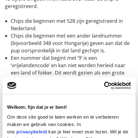
geregistreerd.
Chips die beginnen met 528 zijn geregistreerd in
Nederland.
Chips die beginnen met een ander landnummer
(bijvoorbeeld 348 voor Hongarije) geven aan dat de
pup oorspronkelijk in dat land gechipt is.
Een nummer dat begint met ‘9’ is een
‘vrijelandencode’ en kan niet worden herleid naar
een land of fokker. Dit wordt gezien als een grote
rode vlag bij het kopen van een pup.
Puppy’s met een chip die start met een 9 worden vaak
gebruikt in de malafide hondenhandel - handelaren die
Welkom; fijn dat je er bent!
pups verkopen zonder duidelijke herkomst en die
vaker ziek of slecht gesocialiseerd zijn.
Om deze site goed te laten werken en te verbeteren
maken we gebruik van cookies. In
ons
privacybeleid
kan je hier meer over lezen. Wil je de
Bekijk de chipcodes per land