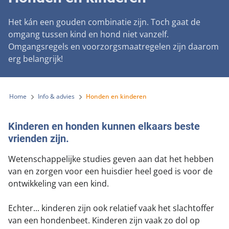
Landelijke registratie bijtincidenten
Lezingen
Teken onze petitie
Wat wij doen
Het kán een gouden combinatie zijn. Toch gaat de
Contactgegevens
Verantwoord fokbeleid
Symposium Gemeentelijk Dierenbeleid
omgang tussen kind en hond niet vanzelf.
Steun als bedrijf
Onze organisatie
Pers
Zoeken
Omgangsregels en voorzorgsmaatregelen zijn daarom
Landelijk vuurwerkverbod
Adopteer een seniorhond
erg belangrijk!
Samenwerking
Nieuws
Verplichte pre-aanschaf cursus
Sponsor een seniorhond
Bekende vrienden
Veelgestelde vragen
Gemeentelijk meldpunt bijtincidenten
Schenk met belastingvoordeel
Home
Info & advies
Honden en kinderen
Jaarverslag
Melding hondenleed
Voldoende veilige losloopgebieden
Steun als vrijwilliger
Vacatures
Nieuwsbrief
Kinderen en honden kunnen elkaars beste
Verbod op fokken met kortsnuitige honden
Kom in actie
vrienden zijn.
Donateursmagazine Hond
Incassodata
Bescherming tegen grasaren
Honden voor Honden Loop
Wetenschappelijke studies geven aan dat het hebben
Onze successen voor honden
van en zorgen voor een huisdier heel goed is voor de
Vraag een donatiebox aan
ontwikkeling van een kind.
Echter... kinderen zijn ook relatief vaak het slachtoffer
van een hondenbeet. Kinderen zijn vaak zo dol op