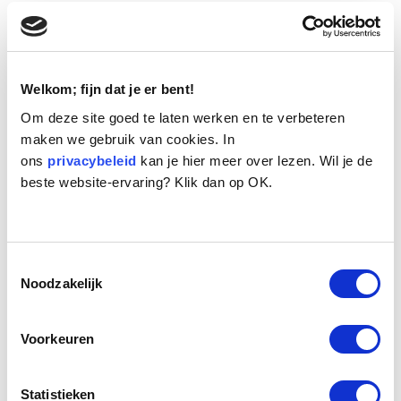
Extra hulp nodig?
Als u om welke reden dan ook twijfelt of de hond goed
met het kind omgaat, schakel dan direct een erkend
gedragstherapeut in. Deze kan samen met u bekijken
Welkom; fijn dat je er bent!
of er reden tot zorg is, voordat er iets mis gaat.
Om deze site goed te laten werken en te verbeteren
maken we gebruik van cookies. In
ons
privacybeleid
kan je hier meer over lezen. Wil je de
beste website-ervaring? Klik dan op OK.
Toestemmingsselectie
Noodzakelijk
Voorkeuren
Omgaan met vreemde honden op straat:
Statistieken