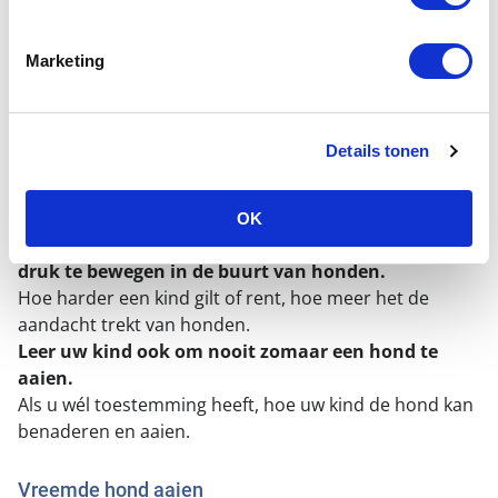
Honden horen bij ons leven en uw kind komt ze dan
ook op veel plaatsen tegen. In het park of bos, op
straat of op de hoek van de winkel. Net als met het
Marketing
verkeer, moeten kinderen regels leren voor de omgang
met vreemde honden op straat. U kunt honden leuk
vinden of niet, ze horen nu eenmaal bij het
Details tonen
straatbeeld. U bewijst uw kind een grote dienst door
hem te leren omgaan met honden.
OK
Leer uw kind om nooit te gillen, hard te rennen of
druk te bewegen in de buurt van honden.
Hoe harder een kind gilt of rent, hoe meer het de
aandacht trekt van honden.
Leer uw kind ook om nooit zomaar een hond te
aaien.
Als u wél toestemming heeft, hoe uw kind de hond kan
benaderen en aaien.
Vreemde hond aaien