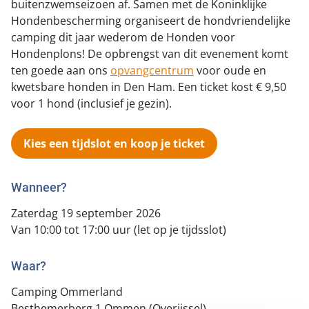
buitenzwemseizoen af. Samen met de Koninklijke
Landelijke registratie bijtincidenten
Lezingen
Teken onze petitie
Hondenbescherming organiseert de hondvriendelijke
Wat wij doen
Contactgegevens
Verantwoord fokbeleid
camping dit jaar wederom de Honden voor
Symposium Gemeentelijk Dierenbeleid
Steun als bedrijf
Onze organisatie
Hondenplons! De opbrengst van dit evenement komt
Pers
Zoeken
Landelijk vuurwerkverbod
ten goede aan ons
opvangcentrum
voor oude en
Adopteer een seniorhond
Samenwerking
Nieuws
kwetsbare honden in Den Ham. Een ticket kost € 9,50
Verplichte pre-aanschaf cursus
Sponsor een seniorhond
voor 1 hond (inclusief je gezin).
Bekende vrienden
Veelgestelde vragen
Gemeentelijk meldpunt bijtincidenten
Schenk met belastingvoordeel
Jaarverslag
Melding hondenleed
Kies een tijdslot en koop je ticket
Voldoende veilige losloopgebieden
Steun als vrijwilliger
Vacatures
Nieuwsbrief
Verbod op fokken met kortsnuitige honden
Kom in actie
Wanneer?
Donateursmagazine Hond
Incassodata
Bescherming tegen grasaren
Honden voor Honden Loop
Zaterdag 19 september 2026
Onze successen voor honden
Van 10:00 tot 17:00 uur (let op je tijdsslot)
Vraag een donatiebox aan
Waar?
Camping Ommerland
Besthemerberg 1 Ommen (Overijssel)