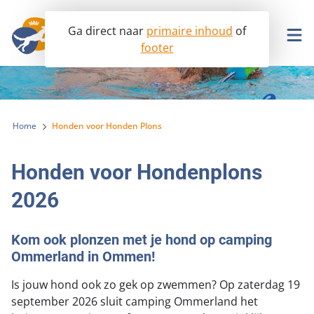
Ga direct naar
primaire inhoud
of
footer
Ik wil ook helpen!
Home
Honden voor Honden Plons
Opvang
Honden voor Hondenplons
Lobby
Hondenopvangcentrum
2026
Info & advies
Seniorhonden ter adoptie
Aanpak malafide hondenhandel en broodfok
Help mee
Betaalbare dierenartszorg
Kom ook plonzen met je hond op camping
Ik wil een hond
Ommerland in Ommen!
Voorkomen van dierenmishandeling
Over ons
Ik heb een hond
Word donateur
Is jouw hond ook zo gek op zwemmen? Op zaterdag 19
Afschaffing hondenbelasting
Onderzoek en wetenschap
september 2026 sluit camping Ommerland het
Contact
In uw testament
Missie en visie