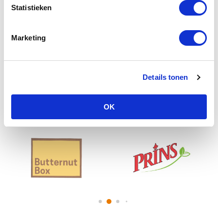
Wat is er buiten het zwembad zoal te doen?
Statistieken
Leuke activiteiten voor de hond, zoals een ballenbak
Kraampjes met leuke hondenspullen -
Deelnemen
Marketing
als standhouder?
Een loterij met mooie prijzen
Details tonen
Lees de
Algemene voorwaarden voor de Honden voor Honden Plons
OK
Mede mogelijk gemaakt door: