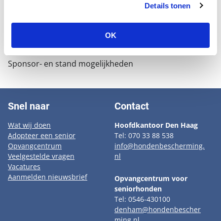
de Hondenbescherming te steunen, toont uw bedrijf
Details tonen
zich als een voorstander van maatschappelijk
verantwoord ondernemen. U draagt bij aan het
OK
verbeteren van het leven van honden.
Sponsor- en stand mogelijkheden
Snel naar
Contact
Wat wij doen
Hoofdkantoor Den Haag
Adopteer een senior
Tel: 070 33 88 538
Opvangcentrum
info@hondenbescherming.
Veelgestelde vragen
nl
Vacatures
Aanmelden nieuwsbrief
Opvangcentrum voor
seniorhonden
Tel: 0546-430100
denham@hondenbescher
ming.nl