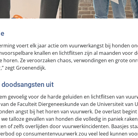
ie
ming voert elk jaar actie om vuurwerkangst bij honden o
voorspelbare knallen en lichtflitsen zijn al maanden voor d
 te horen. Ze veroorzaken chaos, verwondingen en grote onru
,” zegt Groenendijk.
 doodsangsten uit
em gevoelig voor de harde geluiden en lichtflitsen van vuur
van de Faculteit Diergeneeskunde van de Universiteit van 
honden angst bij het horen van vuurwerk. De overlast begint
n we talloze gevallen van honden die volledig in paniek raken
en of zelfs overlijden door vuurwerkincidenten. Baasjes st
verbod op consumentenvuurwerk zou veel leed kunnen voo