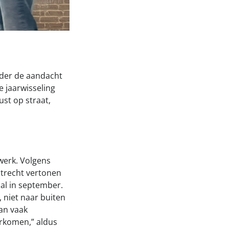
nder de aandacht
e jaarwisseling
st op straat,
werk. Volgens
Utrecht vertonen
 al in september.
, niet naar buiten
aan vaak
rkomen,” aldus