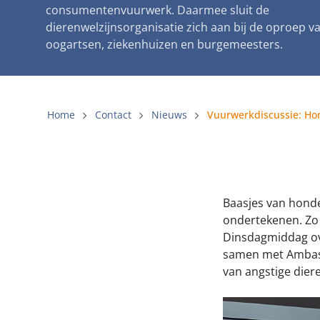
consumentenvuurwerk. Daarmee sluit de
Gemeenteli
dierenwelzijnsorganisatie zich aan bij de oproep van
Voldoende 
oogartsen, ziekenhuizen en burgemeesters.
Verbod op 
Beschermin
Home
Contact
Nieuws
Baasjes van hond
ondertekenen. Zo 
Dinsdagmiddag ov
samen met Ambass
van angstige die