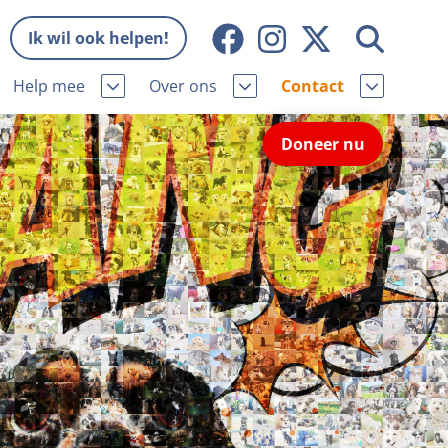
Ik wil ook helpen!
Help mee
Over ons
Contact
Missie en visie
Contactgegevens
Doneer nu
Wat wij doen
Pers
ie
Onze organisatie
Nieuws
Samenwerking
Veelgestelde vragen
niorhond
Bekende vrienden
Melding hondenleed
niorhond
Jaarverslag
Nieuwsbrief
stingvoordeel
Vacatures
Incassodata
iger
Donateursmagazine Hond