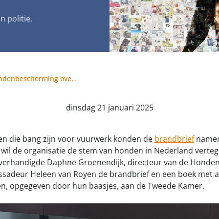
jk meldpunt bijtincidenten
Kom in actie
 politie,
veilige losloopgebieden
Honden voor Ho
fokken met kortsnuitige honden
Vraag een donat
g tegen grasaren
Vuurwerkdiscussie: Hondenbescherming overhandigt brandbrief aan Tweede Kamer namens tienduizenden viervoeters
dinsdag 21 januari 2025
en die bang zijn voor vuurwerk konden de
brandbrief
namen
wil de organisatie de stem van honden in Nederland verte
erhandigde Daphne Groenendijk, directeur van de Honde
adeur Heleen van Royen de brandbrief en een boek met a
ren, opgegeven door hun baasjes, aan de Tweede Kamer.