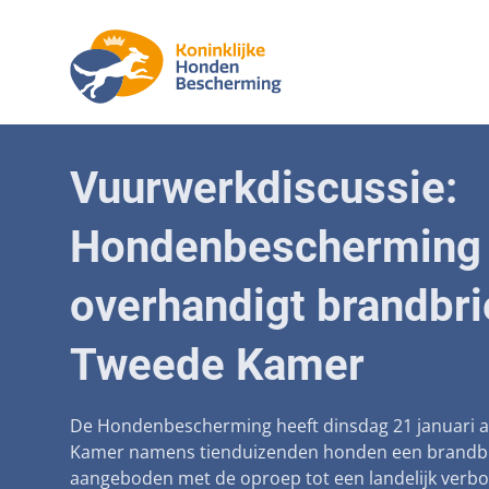
Aanpak mal
Honde
Vuurwerkdiscussie:
Betaalbare
Senior
Hondenbescherming
Voorkomen 
Afschaffin
overhandigt brandbri
Landelijke r
Tweede Kamer
Verantwoor
Landelijk 
De Hondenbescherming heeft dinsdag 21 januari 
Kamer namens tienduizenden honden een brandbr
Verplichte
aangeboden met de oproep tot een landelijk verb