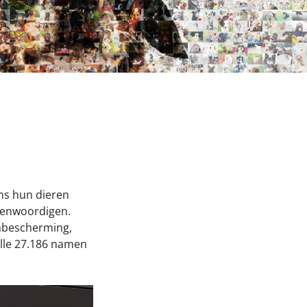
Onze successen voor honden
nden Loop
iebox aan
s hun dieren
genwoordigen.
nbescherming,
lle 27.186 namen