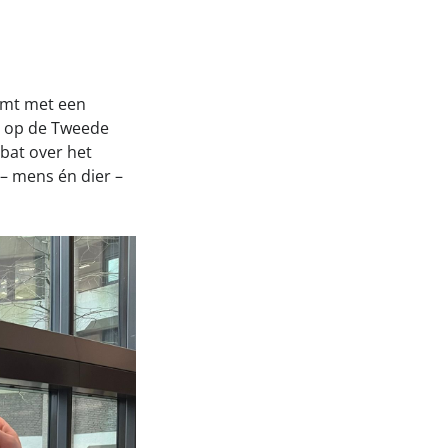
komt met een
en op de Tweede
bat over het
– mens én dier –