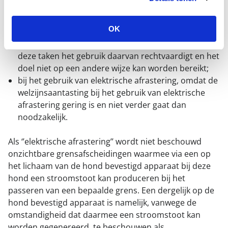
indien de apparatuur wordt gebruikt in de
uitvoering van onder meer de taken van de politie
OK
en de krijgsmacht. Dit geldt alleen als het doel van
het gebruik van de stroomband ter uitoefening van
deze taken het gebruik daarvan rechtvaardigt en het
doel niet op een andere wijze kan worden bereikt;
bij het gebruik van elektrische afrastering, omdat de
welzijnsaantasting bij het gebruik van elektrische
afrastering gering is en niet verder gaat dan
noodzakelijk.
Als ‘’elektrische afrastering’’ wordt niet beschouwd
onzichtbare grensafscheidingen waarmee via een op
het lichaam van de hond bevestigd apparaat bij deze
hond een stroomstoot kan produceren bij het
passeren van een bepaalde grens. Een dergelijk op de
hond bevestigd apparaat is namelijk, vanwege de
omstandigheid dat daarmee een stroomstoot kan
worden gegenereerd, te beschouwen als