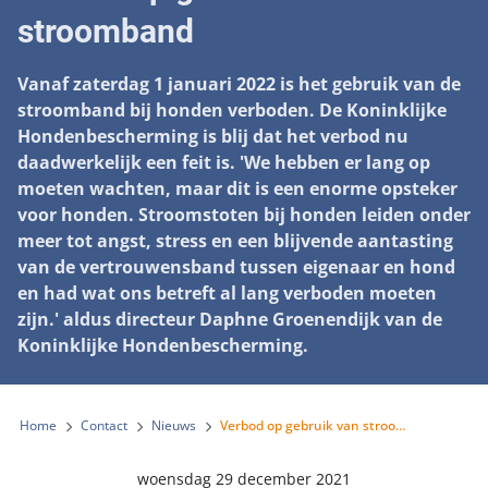
Landelijke registratie bijtincidenten
Lezingen
stroomband
Teken onze petitie
Wat wij doen
Contactgegevens
Verantwoord fokbeleid
Symposium Gemeentelijk Dierenbeleid
Steun als bedrijf
Onze organisatie
Vanaf zaterdag 1 januari 2022 is het gebruik van de
Pers
Zoeken
Landelijk vuurwerkverbod
stroomband bij honden verboden. De Koninklijke
Adopteer een seniorhond
Samenwerking
Nieuws
Hondenbescherming is blij dat het verbod nu
Verplichte pre-aanschaf cursus
Sponsor een seniorhond
daadwerkelijk een feit is. 'We hebben er lang op
Bekende vrienden
Veelgestelde vragen
Gemeentelijk meldpunt bijtincidenten
moeten wachten, maar dit is een enorme opsteker
Schenk met belastingvoordeel
Jaarverslag
voor honden. Stroomstoten bij honden leiden onder
Melding hondenleed
Voldoende veilige losloopgebieden
meer tot angst, stress en een blijvende aantasting
Steun als vrijwilliger
Vacatures
Nieuwsbrief
van de vertrouwensband tussen eigenaar en hond
Verbod op fokken met kortsnuitige honden
Kom in actie
en had wat ons betreft al lang verboden moeten
Donateursmagazine Hond
Incassodata
Bescherming tegen grasaren
zijn.' aldus directeur Daphne Groenendijk van de
Honden voor Honden Loop
Onze successen voor honden
Koninklijke Hondenbescherming.
Vraag een donatiebox aan
Home
Contact
Nieuws
Verbod op gebruik van stroomband
woensdag 29 december 2021