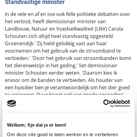
Standvastige minister
In de vele en af en toe ook felle politieke debatten over
het verbod, heeft demissionair minister van
Landbouw, Natuur en Voedselkwaliteit (LNV) Carola
Schouten zich altijd heel standvastig opgesteld.
Groenendijk: 'Zij hield gelukkig vast aan haar
voornemen om het gebruik van de stroomband te
verbieden.' 'Door het gebruik van stroombanden komt
het dierenwelzijn in het geding.' liet demissionair
minister Schouten eerder weten. 'Daarom kies ik
ervoor om de banden te verbieden. Als houder van
een huisdier ben je verantwoordelijk om het dier goed
te verzorgen. Daar hoort ook een goede opvoeding –
zonder gebruik van een stroomband – bij.'
Dierenmishandeling
Welkom; fijn dat je er bent!
Het verbod staat in onderdeel h van artikel 1.3 van het
Om deze site goed te laten werken en te verbeteren