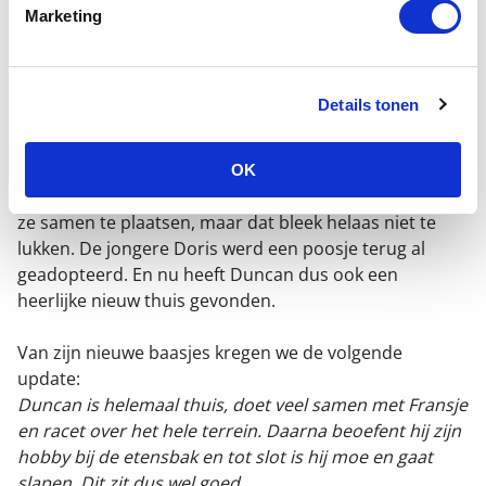
Marketing
Details tonen
Duncan en Doris vermaakten zich opperbest in ons
opvangcentrum in Den Ham, maar natuurlijk wilden we
toch het allerliefst een echt eigen huis voor ze.
OK
Maandenlang hebben we ons uiterste best gedaan om
ze samen te plaatsen, maar dat bleek helaas niet te
lukken. De jongere Doris werd een poosje terug al
geadopteerd. En nu heeft Duncan dus ook een
heerlijke nieuw thuis gevonden.
Van zijn nieuwe baasjes kregen we de volgende
update:
Duncan is helemaal thuis, doet veel samen met Fransje
en racet over het hele terrein. Daarna beoefent hij zijn
hobby bij de etensbak en tot slot is hij moe en gaat
slapen. Dit zit dus wel goed.