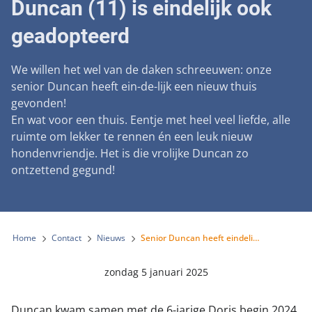
Duncan (11) is eindelijk ook
Landelijke registratie bijtincidenten
Lezingen
Teken onze petitie
Wat wij doen
Contactgegevens
geadopteerd
Verantwoord fokbeleid
Symposium Gemeentelijk Dierenbeleid
Steun als bedrijf
Onze organisatie
Pers
Zoeken
Landelijk vuurwerkverbod
We willen het wel van de daken schreeuwen: onze
Adopteer een seniorhond
Samenwerking
senior Duncan heeft ein-de-lijk een nieuw thuis
Nieuws
Verplichte pre-aanschaf cursus
gevonden!
Sponsor een seniorhond
Bekende vrienden
Veelgestelde vragen
En wat voor een thuis. Eentje met heel veel liefde, alle
Gemeentelijk meldpunt bijtincidenten
Schenk met belastingvoordeel
ruimte om lekker te rennen én een leuk nieuw
Jaarverslag
Melding hondenleed
Voldoende veilige losloopgebieden
hondenvriendje. Het is die vrolijke Duncan zo
Steun als vrijwilliger
Vacatures
ontzettend gegund!
Nieuwsbrief
Verbod op fokken met kortsnuitige honden
Kom in actie
Donateursmagazine Hond
Incassodata
Bescherming tegen grasaren
Honden voor Honden Loop
Onze successen voor honden
Home
Contact
Nieuws
Senior Duncan heeft eindelijk ook een nieuw thuis
Vraag een donatiebox aan
zondag 5 januari 2025
Duncan kwam samen met de 6-jarige Doris begin 2024