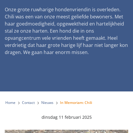
Landelijke registratie bijtincidenten
Lezingen
Teken onze petitie
Onze grote ruwharige hondenvriendin is overleden.
Wat wij doen
Contactgegevens
Verantwoord fokbeleid
Chili was een van onze meest geliefde bewoners. Met
Symposium Gemeentelijk Dierenbeleid
Steun als bedrijf
Onze organisatie
haar goedmoedigheid, opgewektheid en hartelijkheid
Pers
Zoeken
Landelijk vuurwerkverbod
stal ze onze harten. Een hond die in ons
Adopteer een seniorhond
Samenwerking
Nieuws
opvangcentrum vele vrienden heeft gemaakt. Heel
Verplichte pre-aanschaf cursus
Sponsor een seniorhond
verdrietig dat haar grote harige lijf haar niet langer kon
Bekende vrienden
Veelgestelde vragen
Gemeentelijk meldpunt bijtincidenten
dragen. We gaan haar enorm missen.
Schenk met belastingvoordeel
Jaarverslag
Melding hondenleed
Voldoende veilige losloopgebieden
Steun als vrijwilliger
Vacatures
Nieuwsbrief
Verbod op fokken met kortsnuitige honden
Kom in actie
Donateursmagazine Hond
Incassodata
Bescherming tegen grasaren
Honden voor Honden Loop
Onze successen voor honden
Home
Contact
Nieuws
In Memoriam: Chili
Vraag een donatiebox aan
dinsdag 11 februari 2025