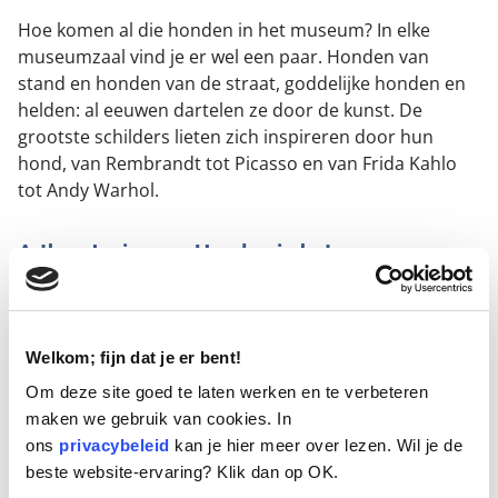
Hoe komen al die honden in het museum? In elke
museumzaal vind je er wel een paar. Honden van
stand en honden van de straat, goddelijke honden en
helden: al eeuwen dartelen ze door de kunst. De
grootste schilders lieten zich inspireren door hun
hond, van Rembrandt tot Picasso en van Frida Kahlo
tot Andy Warhol.
Arthur Japin over Honden in het museum
“Je hond gelooft in jou, ook op momenten dat jij dat
zelf niet doet. Wil je een groot kunstenaar worden,
neem dan een hond,” aldus Japin. Met zijn
Welkom; fijn dat je er bent!
kenmerkende vertelstijl en diepe liefde voor honden
Om deze site goed te laten werken en te verbeteren
laat hij zien hoe honden door de eeuwen heen
maken we gebruik van cookies. In
kunstenaars hebben geïnspireerd en een speciale plek
ons
privacybeleid
kan je hier meer over lezen. Wil je de
in de kunstgeschiedenis hebben veroverd.
beste website-ervaring? Klik dan op OK.