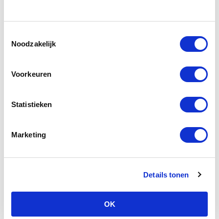
Koop het boek hier
Toestemmingsselectie
Of nog beter: bij je lokale boekhandel.
Noodzakelijk
Voorkeuren
Statistieken
Marketing
Details tonen
OK