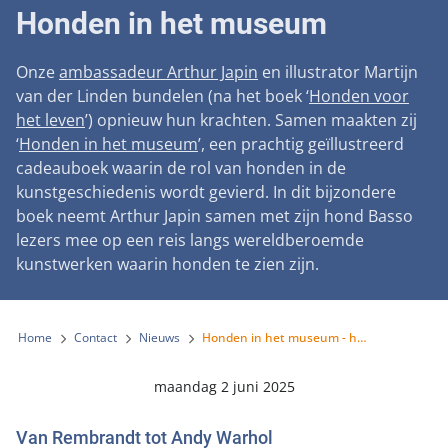
Landelijke registratie bijtincidenten
Honden in het museum
Lezingen
Teken onze petitie
Wat wij doen
Contactgegevens
Verantwoord fokbeleid
Symposium Gemeentelijk Dierenbeleid
Steun als bedrijf
Onze
ambassadeur Arthur Japin
en illustrator Martijn
Onze organisatie
Pers
Zoeken
Landelijk vuurwerkverbod
van der Linden bundelen (na het boek ‘
Honden voor
Adopteer een seniorhond
Samenwerking
het leven
’) opnieuw hun krachten. Samen maakten zij
Nieuws
Verplichte pre-aanschaf cursus
‘
Honden in het museum
’, een prachtig geïllustreerd
Sponsor een seniorhond
Bekende vrienden
Veelgestelde vragen
cadeauboek waarin de rol van honden in de
Gemeentelijk meldpunt bijtincidenten
Schenk met belastingvoordeel
kunstgeschiedenis wordt gevierd. In dit bijzondere
Jaarverslag
Melding hondenleed
Voldoende veilige losloopgebieden
boek neemt Arthur Japin samen met zijn hond Basso
Steun als vrijwilliger
Vacatures
lezers mee op een reis langs wereldberoemde
Nieuwsbrief
Verbod op fokken met kortsnuitige honden
kunstwerken waarin honden te zien zijn.
Kom in actie
Donateursmagazine Hond
Incassodata
Bescherming tegen grasaren
Honden voor Honden Loop
Onze successen voor honden
Home
Contact
Nieuws
Honden in het museum - het nieuwe boek van Arthur Japin
Vraag een donatiebox aan
maandag 2 juni 2025
Van Rembrandt tot Andy Warhol