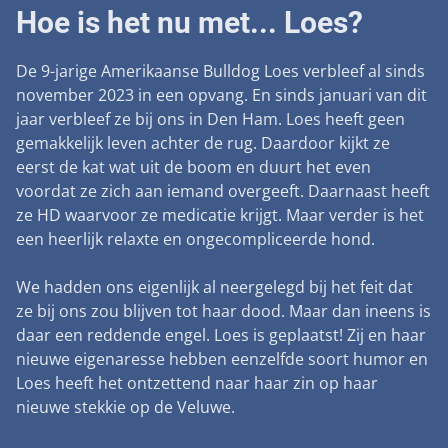
Landelijke registratie bijtincidenten
Hoe is het nu met... Loes?
Lezingen
Teken onze petitie
Wat wij doen
Contactgegevens
Verantwoord fokbeleid
Symposium Gemeentelijk Dierenbeleid
Steun als bedrijf
De 9-jarige Amerikaanse Bulldog Loes verbleef al sinds
Onze organisatie
Pers
Zoeken
Landelijk vuurwerkverbod
november 2023 in een opvang. En sinds januari van dit
Adopteer een seniorhond
Samenwerking
jaar verbleef ze bij ons in Den Ham. Loes heeft geen
Nieuws
Verplichte pre-aanschaf cursus
gemakkelijk leven achter de rug. Daardoor kijkt ze
Sponsor een seniorhond
Bekende vrienden
Veelgestelde vragen
eerst de kat wat uit de boom en duurt het even
Gemeentelijk meldpunt bijtincidenten
Schenk met belastingvoordeel
voordat ze zich aan iemand overgeeft. Daarnaast heeft
Jaarverslag
Melding hondenleed
Voldoende veilige losloopgebieden
ze HD waarvoor ze medicatie krijgt. Maar verder is het
Steun als vrijwilliger
Vacatures
een heerlijk relaxte en ongecompliceerde hond.
Nieuwsbrief
Verbod op fokken met kortsnuitige honden
Kom in actie
Donateursmagazine Hond
Incassodata
We hadden ons eigenlijk al neergelegd bij het feit dat
Bescherming tegen grasaren
Honden voor Honden Loop
ze bij ons zou blijven tot haar dood. Maar dan ineens is
Onze successen voor honden
daar een reddende engel. Loes is geplaatst! Zij en haar
Vraag een donatiebox aan
nieuwe eigenaresse hebben eenzelfde soort humor en
Loes heeft het ontzettend naar haar zin op haar
nieuwe stekkie op de Veluwe.