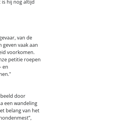
s hij nog altijd
gevaar, van de
n geven vaak aan
reid voorkomen.
nze petitie roepen
- en
men."
rbeeld door
na een wandeling
et belang van het
hondenmest’’,