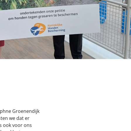
Onze successen voor honden
nden Loop
iebox aan
Daphne Groenendijk
ten we dat er
is ook voor ons