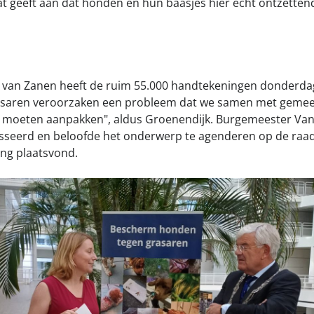
at geeft aan dat honden en hun baasjes hier echt ontzettend
 van Zanen heeft de ruim 55.000 handtekeningen donderdag
saren veroorzaken een probleem dat we samen met gemee
moeten aanpakken", aldus Groenendijk. Burgemeester Va
esseerd en beloofde het onderwerp te agenderen op de raa
ng plaatsvond.