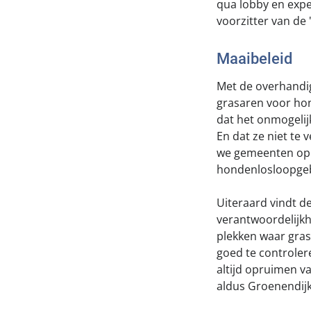
qua lobby en exper
voorzitter van de
Maaibeleid
Met de overhandi
grasaren voor ho
dat het onmogelij
En dat ze niet te 
we gemeenten op o
hondenlosloopgebi
Uiteraard vindt 
verantwoordelijk
plekken waar gras
goed te controler
altijd opruimen v
aldus Groenendijk