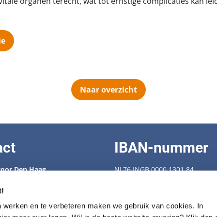
itale organen terecht, wat tot ernstige complicaties kan leid
ie
Naar overzicht
act
IBAN-nummer
oor Den Haag
NL76 INGB 0000 1301 84
 88 538
enbescherming.nl
KVK-nummer: 40409239
t!
Fiscaal nummer: 28.72.274
n werken en te verbeteren maken we gebruik van cookies. In
trum voor seniorhonden