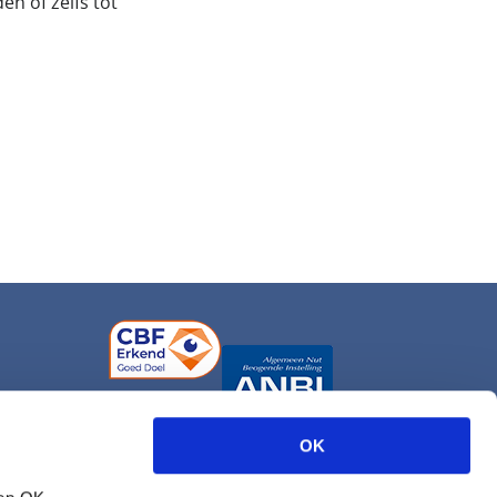
en of zelfs tot
OK