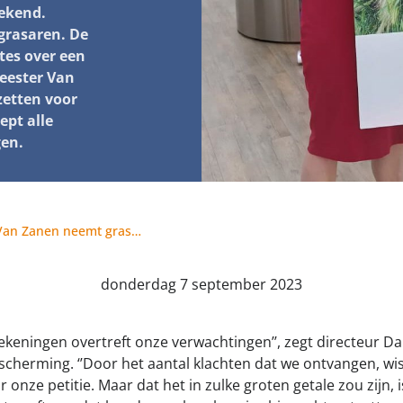
tekend.
jk meldpunt bijtincidenten
Kom in actie
 grasaren. De
veilige losloopgebieden
Honden voor Ho
es over een
eester Van
fokken met kortsnuitige honden
Vraag een donat
zetten voor
pt alle
g tegen grasaren
gen.
Haagse burgemeester Van Zanen neemt grasarenpetitie in ontvangst
donderdag 7 september 2023
ekeningen overtreft onze verwachtingen’’, zegt directeur 
herming. ‘’Door het aantal klachten dat we ontvangen, wis
r onze petitie. Maar dat het in zulke groten getale zou zijn, 