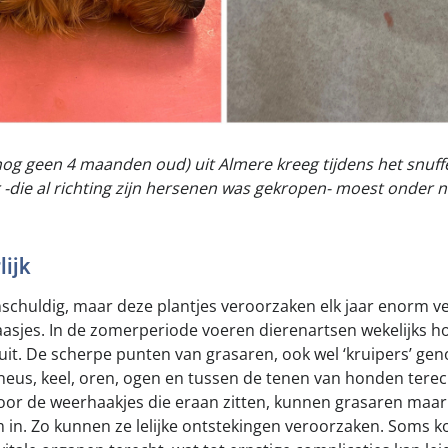
nog geen 4 maanden oud) uit Almere kreeg tijdens het snuff
r -die al richting zijn hersenen was gekropen- moest onder
ijk
nschuldig, maar deze plantjes veroorzaken elk jaar enorm ve
asjes. In de zomerperiode voeren dierenartsen wekelijks 
uit. De scherpe punten van grasaren, ook wel ‘kruipers’ g
 neus, keel, oren, ogen en tussen de tenen van honden ter
or de weerhaakjes die eraan zitten, kunnen grasaren maar
m in. Zo kunnen ze lelijke ontstekingen veroorzaken. Soms 