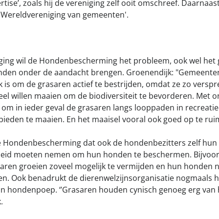
tise’, zoals hij de vereniging zelf ooit omschreef. Daarnaast i
 'Wereldvereniging van gemeenten'.
ging wil de Hondenbescherming het probleem, ook wel het 
nden onder de aandacht brengen. Groenendijk: "Gemeente
k is om de grasaren actief te bestrijden, omdat ze zo versp
veel willen maaien om de biodiversiteit te bevorderen. Met o
m in ieder geval de grasaren langs looppaden in recreatie
eden te maaien. En het maaisel vooral ook goed op te rui
de Hondenbescherming dat ook de hondenbezitters zelf hun
heid moeten nemen om hun honden te beschermen. Bijvoo
aren groeien zoveel mogelijk te vermijden en hun honden 
en. Ook benadrukt de dierenwelzijnsorganisatie nogmaals h
an hondenpoep. ‘’Grasaren houden cynisch genoeg erg van 
.