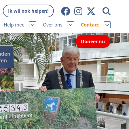
Ik wil ook helpen!
Help mee
Over ons
Contact
Missie en visie
Contactgegevens
Doneer nu
Wat wij doen
Pers
ie
Onze organisatie
Nieuws
Samenwerking
Veelgestelde vragen
niorhond
Bekende vrienden
Melding hondenleed
niorhond
Jaarverslag
Nieuwsbrief
stingvoordeel
Vacatures
Incassodata
iger
Donateursmagazine Hond