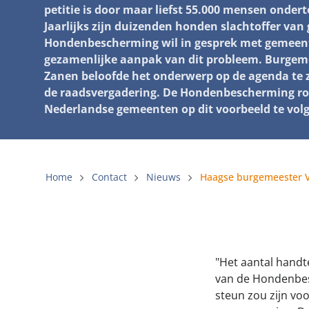
petitie is door maar liefst 55.000 mensen onder
Gemeenteli
Jaarlijks zijn duizenden honden slachtoffer van
Voldoende 
Hondenbescherming wil in gesprek met gemeent
gezamenlijke aanpak van dit probleem. Burgem
Verbod op 
Zanen beloofde het onderwerp op de agenda te 
de raadsvergadering. De Hondenbescherming roe
Beschermin
Nederlandse gemeenten op dit voorbeeld te vol
Home
Contact
Nieuws
"Het aantal handt
van de Hondenbesc
steun zou zijn voo