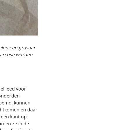
elen een grasaar
 narcose worden
el leed voor
honderden
enoemd, kunnen
echtkomen en daar
 één kant op:
komen ze in de