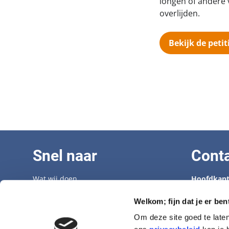
longen of andere v
overlijden.
Bekijk de petit
Snel naar
Cont
Wat wij doen
Hoofdkant
Adopteer een senior
Tel: 070 33
Opvangcentrum
info@hond
Welkom; fijn dat je er ben
Veelgestelde vragen
Om deze site goed te late
Vacatures
Opvangcen