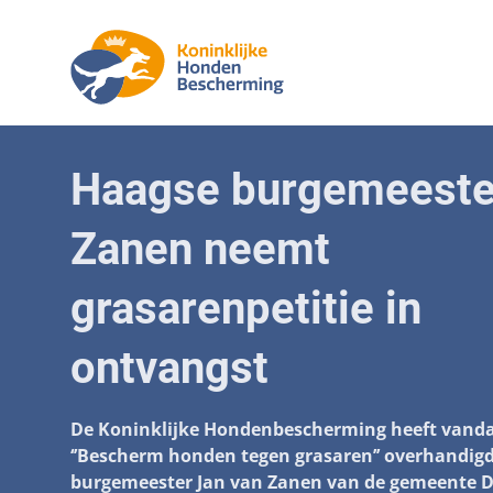
Aanpak mal
Honde
Haagse burgemeeste
Betaalbare
Senior
Zanen neemt
Voorkomen 
Afschaffin
grasarenpetitie in
Landelijke r
ontvangst
Verantwoor
Landelijk 
De Koninklijke Hondenbescherming heeft vandaa
‘’Bescherm honden tegen grasaren’’ overhandig
Verplichte
burgemeester Jan van Zanen van de gemeente D