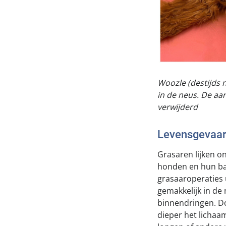
Woozle (destijds 
in de neus. De aa
verwijderd
Levensgevaarl
Grasaren lijken o
honden en hun ba
grasaaroperaties 
gemakkelijk in de
binnendringen. Do
dieper het lichaa