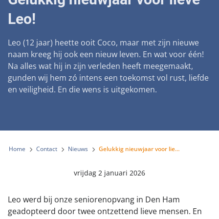
Landelijke registratie bijtincidenten
Lezingen
Teken onze petitie
Leo!
Wat wij doen
Contactgegevens
Verantwoord fokbeleid
Symposium Gemeentelijk Dierenbeleid
Steun als bedrijf
Onze organisatie
Pers
Zoeken
Leo (12 jaar) heette ooit Coco, maar met zijn nieuwe
Landelijk vuurwerkverbod
Adopteer een seniorhond
naam kreeg hij ook een nieuw leven. En wat voor één!
Samenwerking
Nieuws
Verplichte pre-aanschaf cursus
Na alles wat hij in zijn verleden heeft meegemaakt,
Sponsor een seniorhond
Bekende vrienden
gunden wij hem zó intens een toekomst vol rust, liefde
Veelgestelde vragen
Gemeentelijk meldpunt bijtincidenten
en veiligheid. En die wens is uitgekomen.
Schenk met belastingvoordeel
Jaarverslag
Melding hondenleed
Voldoende veilige losloopgebieden
Steun als vrijwilliger
Vacatures
Nieuwsbrief
Verbod op fokken met kortsnuitige honden
Kom in actie
Donateursmagazine Hond
Incassodata
Bescherming tegen grasaren
Home
Contact
Nieuws
Gelukkig nieuwjaar voor lieve Leo!
Honden voor Honden Loop
Onze successen voor honden
Vraag een donatiebox aan
vrijdag 2 januari 2026
Leo werd bij onze seniorenopvang in Den Ham
geadopteerd door twee ontzettend lieve mensen. En