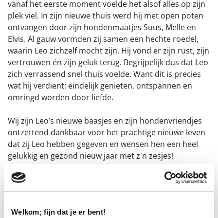
vanaf het eerste moment voelde het alsof alles op zijn
plek viel. In zijn nieuwe thuis werd hij met open poten
ontvangen door zijn hondenmaatjes Suus, Melle en
Elvis. Al gauw vormden zij samen een hechte roedel,
waarin Leo zichzelf mocht zijn. Hij vond er zijn rust, zijn
vertrouwen én zijn geluk terug. Begrijpelijk dus dat Leo
zich verrassend snel thuis voelde. Want dit is precies
wat hij verdient: eindelijk genieten, ontspannen en
omringd worden door liefde.
Wij zijn Leo’s nieuwe baasjes en zijn hondenvriendjes
ontzettend dankbaar voor het prachtige nieuwe leven
dat zij Leo hebben gegeven en wensen hen een heel
gelukkig en gezond nieuw jaar met z'n zesjes!
Tip:
Volg
Kwispelwijzer
op Instagram en beleef alle
avonturen van deze vier musketiers mee.
Welkom; fijn dat je er bent!