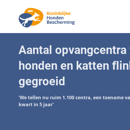
Aanpak mal
Honde
Aantal opvangcentra
Betaalbare
Senior
honden en katten flin
Voorkomen 
Afschaffin
gegroeid
Landelijke r
'We tellen nu ruim 1.100 centra, een toename v
Verantwoor
kwart in 5 jaar'
Landelijk 
Verplichte