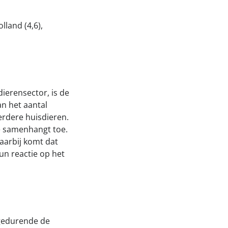
land (4,6),
ierensector, is de
an het aantal
erdere huisdieren.
ee samenhangt toe.
Daarbij komt dat
un reactie op het
 gedurende de