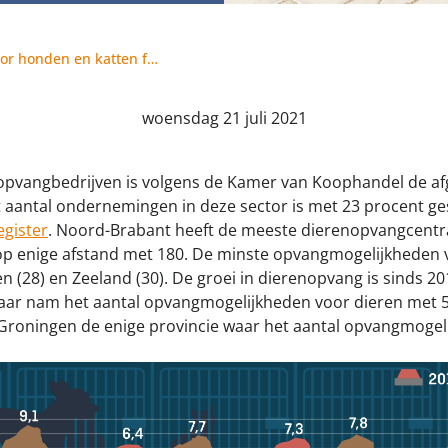
jk meldpunt bijtincidenten
Kom in actie
veilige losloopgebieden
Honden voor Ho
Aantal opvangcentra voor honden en katten flink gegroeid
fokken met kortsnuitige honden
Vraag een donat
woensdag 21 juli 2021
g tegen grasaren
opvangbedrijven is volgens de Kamer van Koophandel de afge
t aantal ondernemingen in deze sector is met 23 procent gest
gister
. Noord-Brabant heeft de meeste dierenopvangcentra
op enige afstand met 180. De minste opvangmogelijkheden 
en (28) en Zeeland (30). De groei in dierenopvang is sinds 20
aar nam het aantal opvangmogelijkheden voor dieren met 
 Groningen de enige provincie waar het aantal opvangmoge