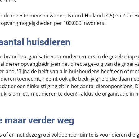
nwoners.
r de meeste mensen wonen, Noord-Holland (4,5) en Zuid-Hol
 opvangmogelijkheden per 100.000 inwoners.
antal huisdieren
de brancheorganisatie voor ondernemers in de gezelschapsd
tal dierenopvangbedrijven het directe gevolg van de groei v
erland. 'Bijna de helft van alle huishoudens heeft een of me
isdieren toeneemt, neemt ook alle bedrijvigheid die daarm
k dat er een flinke stijging zit in het aantal dierenpensions. 
k is om iets met dieren te doen!,' aldus de organisatie in h
 maar verder weg
is of er met deze groei voldoende ruimte is voor dieren die