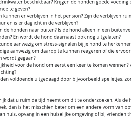
rs drinkwater beschikbaar? Krijgen de honden goede voeding e
mee te geven?
kunnen er verblijven in het pension? Zijn de verblijven r
r en is er daglicht in de verblijven?
 de honden naar buiten? Is de hond alleen in een buitenver
den? En wordt de hond daarnaast ook nog uitgelaten?
 kunde aanwezig om stress-signalen bij je hond te herkennen
ige aanwezig om daarop te kunnen reageren of die ervoor
m wordt gegaan?
lijkheid voor de hond om eerst een keer te komen wennen? 
chting?
en voldoende uitgedaagd door bijvoorbeeld spelletjes, zoda
rijk dat u ruim de tijd neemt om dit te onderzoeken. Als de 
oek, dan is het misschien beter om een andere vorm van op
n huis, opvang in een huiselijke omgeving of bij vrienden t