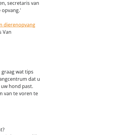
, secretaris van
e opvang.'
un dierenopvang
us Van
 graag wat tips
pvangcentrum dat u
j uw hond past.
m van te voren te
t?