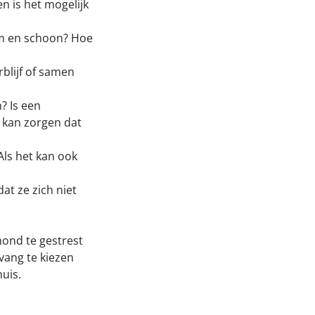
n is het mogelijk
uim en schoon? Hoe
blijf of samen
? Is een
 kan zorgen dat
Als het kan ook
t ze zich niet
hond te gestrest
vang te kiezen
huis.