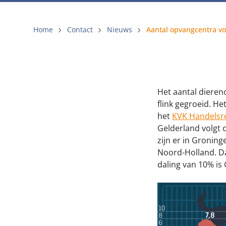
Gemeenteli
Voldoende 
Home
Contact
Nieuws
Verbod op 
Beschermin
Het aantal dieren
flink gegroeid. He
het
KVK Handelsre
Gelderland volgt 
zijn er in Groning
Noord-Holland. D
daling van 10% is