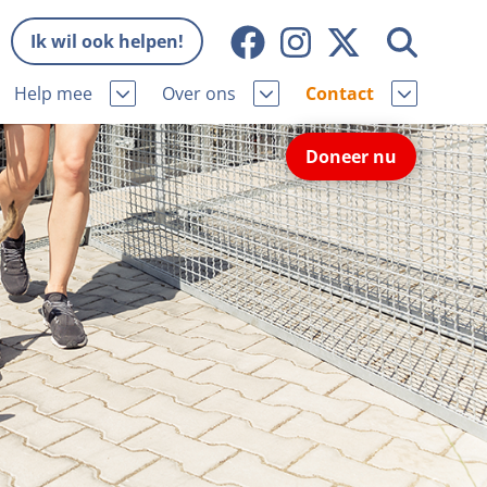
Ik wil ook helpen!
Help mee
Over ons
Contact
Missie en visie
Contactgegevens
Doneer nu
Wat wij doen
Pers
ie
Onze organisatie
Nieuws
Samenwerking
Veelgestelde vragen
niorhond
Bekende vrienden
Melding hondenleed
niorhond
Jaarverslag
Nieuwsbrief
stingvoordeel
Vacatures
Incassodata
iger
Donateursmagazine Hond