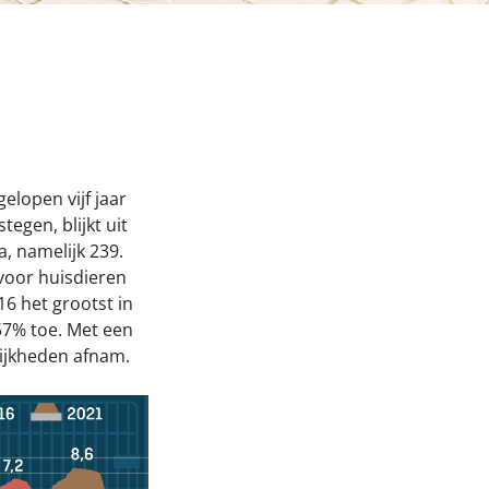
Onze successen voor honden
nden Loop
iebox aan
lopen vijf jaar
egen, blijkt uit
, namelijk 239.
voor huisdieren
16 het grootst in
57% toe. Met een
lijkheden afnam.