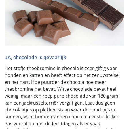
Landelijke registratie bijtincidenten
Lezingen
Teken onze petitie
Wat wij doen
Contactgegevens
Verantwoord fokbeleid
Symposium Gemeentelijk Dierenbeleid
Steun als bedrijf
Onze organisatie
Pers
Zoeken
Landelijk vuurwerkverbod
Adopteer een seniorhond
Samenwerking
Nieuws
Verplichte pre-aanschaf cursus
Sponsor een seniorhond
Bekende vrienden
Veelgestelde vragen
Gemeentelijk meldpunt bijtincidenten
Schenk met belastingvoordeel
Jaarverslag
JA, chocolade is gevaarlijk
Melding hondenleed
Voldoende veilige losloopgebieden
Steun als vrijwilliger
Vacatures
Het stofje theobromine in chocola is zeer giftig voor
Nieuwsbrief
Verbod op fokken met kortsnuitige honden
honden en katten en heeft effect op het zenuwstelsel
Kom in actie
Donateursmagazine Hond
Incassodata
en het hart. Hoe puurder de chocola hoe meer
Bescherming tegen grasaren
Honden voor Honden Loop
theobromine het bevat. Witte chocolade bevat heel
Onze successen voor honden
weinig, maar een reep pure chocolade van 180 gram
Vraag een donatiebox aan
kan een jackrusselterriër vergiftigen. Laat dus geen
chocolaatjes op plekken staan waar de hond bij zou
kunnen, want honden vinden chocola meestal lekker.
Pas vooral op met de feestdagen als er vaak