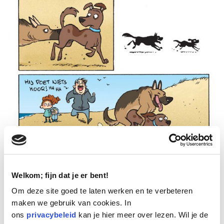
Het juist antwoord is antwoord B:
Welkom; fijn dat je er bent!
Leid je hond rustig weg, want contact moet voor
Om deze site goed te laten werken en te verbeteren
beide honden leuk zijn.
maken we gebruik van cookies. In
ons
privacybeleid
kan je hier meer over lezen. Wil je de
Als het contact niet voor beide honden leuk is,