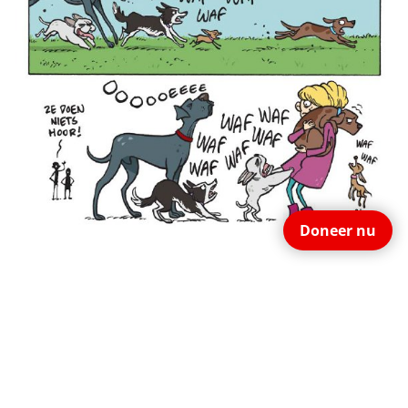
Doneer nu
Het juiste antwoord is antwoord C:
Roep je hond bij je en ben zijn veilige haven. Voor
één hond is zo’n groep vaak beangstigend.
Voor een eenling is het tegenkomen van een groep
vaak beangstigend, zeker als die groep als één man op
hem afkomt. Honden in een groep voelen zich erg