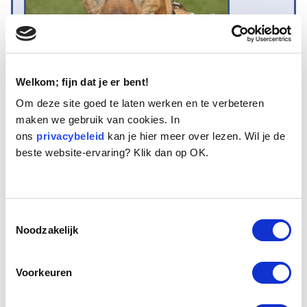
Welkom; fijn dat je er bent!
Om deze site goed te laten werken en te verbeteren
maken we gebruik van cookies. In
Naam:
Zorra
ons
Leeftijd:
privacybeleid
10
kan je hier meer over lezen. Wil je de
beste website-ervaring? Klik dan op OK.
Ras/type:
Bastaard
Geslacht:
Teef
Reden opvang:
Gezondheid eigenaar
Hoeveel dagen te gast geweest:
25 dagen
Toestemmingsselectie
Noodzakelijk
Geplaatst.
Voorkeuren
Zorra is een levenslustige oudere hond van 10 jaar. Ze is flink te dik
maar beslist fit genoeg dat er bij een nieuwe baas in no time af te