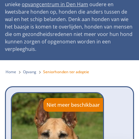
Landelijke registratie bijtincidenten
unieke
opvangcentrum in Den Ham
oudere en
Lezingen
Teken onze petitie
Wat wij doen
kwetsbare honden op, honden die anders tussen de
Contactgegevens
Verantwoord fokbeleid
Symposium Gemeentelijk Dierenbeleid
wal en het schip belanden. Denk aan honden van wie
Steun als bedrijf
Onze organisatie
Pers
Zoeken
het baasje is komen te overlijden, honden van mensen
Landelijk vuurwerkverbod
Adopteer een seniorhond
die om gezondheidsredenen niet meer voor hun hond
Samenwerking
Nieuws
Verplichte pre-aanschaf cursus
kunnen zorgen of opgenomen worden in een
Sponsor een seniorhond
Bekende vrienden
verpleeghuis.
Veelgestelde vragen
Gemeentelijk meldpunt bijtincidenten
Schenk met belastingvoordeel
Jaarverslag
Melding hondenleed
Voldoende veilige losloopgebieden
Steun als vrijwilliger
Home
Opvang
Seniorhonden ter adoptie
Vacatures
Nieuwsbrief
Verbod op fokken met kortsnuitige honden
Kom in actie
Donateursmagazine Hond
Incassodata
Bescherming tegen grasaren
Honden voor Honden Loop
Onze successen voor honden
Niet meer beschikbaar
Vraag een donatiebox aan