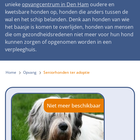
Landelijke registratie bijtincidenten
unieke
opvangcentrum in Den Ham
oudere en
Lezingen
Teken onze petitie
Wat wij doen
kwetsbare honden op, honden die anders tussen de
Contactgegevens
Verantwoord fokbeleid
Symposium Gemeentelijk Dierenbeleid
wal en het schip belanden. Denk aan honden van wie
Steun als bedrijf
Onze organisatie
Pers
Zoeken
het baasje is komen te overlijden, honden van mensen
Landelijk vuurwerkverbod
Adopteer een seniorhond
die om gezondheidsredenen niet meer voor hun hond
Samenwerking
Nieuws
Verplichte pre-aanschaf cursus
kunnen zorgen of opgenomen worden in een
Sponsor een seniorhond
Bekende vrienden
verpleeghuis.
Veelgestelde vragen
Gemeentelijk meldpunt bijtincidenten
Schenk met belastingvoordeel
Jaarverslag
Melding hondenleed
Voldoende veilige losloopgebieden
Steun als vrijwilliger
Home
Opvang
Seniorhonden ter adoptie
Vacatures
Nieuwsbrief
Verbod op fokken met kortsnuitige honden
Kom in actie
Donateursmagazine Hond
Incassodata
Bescherming tegen grasaren
Honden voor Honden Loop
Onze successen voor honden
Niet meer beschikbaar
Vraag een donatiebox aan