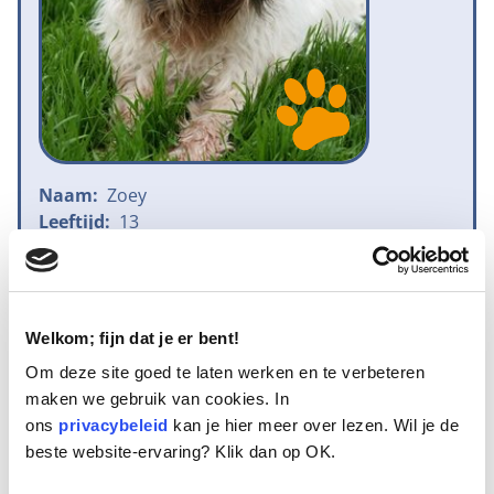
Naam:
Zoey
Leeftijd:
13
Ras/type:
Polski Owzareck Nizinny
Geslacht:
Reu
Reden opvang:
Gezondheid eigenaresse
Hoeveel dagen te gast geweest:
96 dagen
Welkom; fijn dat je er bent!
Om deze site goed te laten werken en te verbeteren
maken we gebruik van cookies. In
Geplaatst.
ons
privacybeleid
kan je hier meer over lezen. Wil je de
De eigenaresse van Zoey en Chester woonde met een groepje
beste website-ervaring? Klik dan op OK.
honden en katten samen totdat het noodlot toeslag. Ze werd