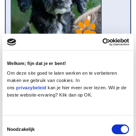
Naam:
Woekie
Leeftijd:
13
Welkom; fijn dat je er bent!
Ras/type:
Bastaard
Om deze site goed te laten werken en te verbeteren
Geslacht:
Teef
maken we gebruik van cookies. In
Reden opvang:
Overlijden eigenaar
ons
privacybeleid
kan je hier meer over lezen. Wil je de
Hoeveel dagen te gast geweest:
189 dagen
beste website-ervaring? Klik dan op OK.
Geplaatst.
Toestemmingsselectie
Dit is Woekie. Het is een dertien jaar oud Poedelachtig hondje, een
Noodzakelijk
teefje. De politie heeft haar naar de opvang gebracht omdat zij alleen