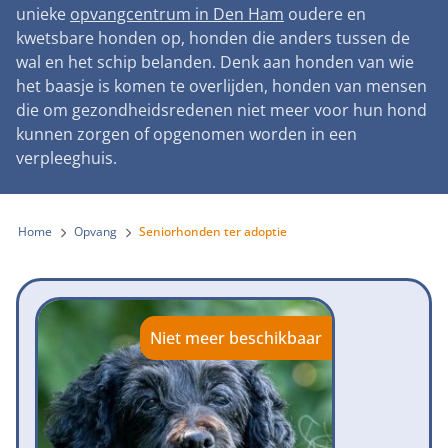
Landelijke registratie bijtincidenten
unieke
opvangcentrum in Den Ham
oudere en
Lezingen
Teken onze petitie
Wat wij doen
kwetsbare honden op, honden die anders tussen de
Contactgegevens
Verantwoord fokbeleid
Symposium Gemeentelijk Dierenbeleid
wal en het schip belanden. Denk aan honden van wie
Steun als bedrijf
Onze organisatie
Pers
Zoeken
het baasje is komen te overlijden, honden van mensen
Landelijk vuurwerkverbod
Adopteer een seniorhond
die om gezondheidsredenen niet meer voor hun hond
Samenwerking
Nieuws
Verplichte pre-aanschaf cursus
kunnen zorgen of opgenomen worden in een
Sponsor een seniorhond
Bekende vrienden
verpleeghuis.
Veelgestelde vragen
Gemeentelijk meldpunt bijtincidenten
Schenk met belastingvoordeel
Jaarverslag
Melding hondenleed
Voldoende veilige losloopgebieden
Steun als vrijwilliger
Home
Opvang
Seniorhonden ter adoptie
Vacatures
Nieuwsbrief
Verbod op fokken met kortsnuitige honden
Kom in actie
Donateursmagazine Hond
Incassodata
Bescherming tegen grasaren
Honden voor Honden Loop
Onze successen voor honden
Niet meer beschikbaar
Vraag een donatiebox aan