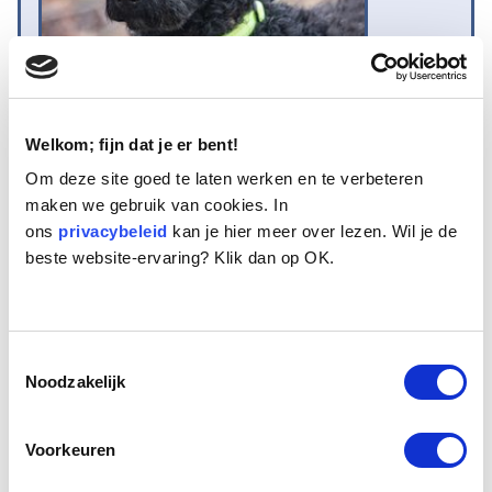
Welkom; fijn dat je er bent!
Om deze site goed te laten werken en te verbeteren
Naam:
Wendy
maken we gebruik van cookies. In
Leeftijd:
12
ons
privacybeleid
kan je hier meer over lezen. Wil je de
Ras/type:
Puli
beste website-ervaring? Klik dan op OK.
Geslacht:
Teef
Reden opvang:
Gezondheid eigenaar
Hoeveel dagen te gast geweest:
87 dagen
Toestemmingsselectie
Noodzakelijk
Geplaatst.
Wendy is een fitte oudere hond. Hze is 12 jaar oud. Zij
Voorkeuren
is geboren en getogen in Hongarije waar ze samen met