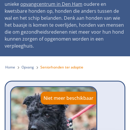
Landelijke registratie bijtincidenten
unieke
opvangcentrum in Den Ham
oudere en
Lezingen
Teken onze petitie
Wat wij doen
kwetsbare honden op, honden die anders tussen de
Contactgegevens
Verantwoord fokbeleid
Symposium Gemeentelijk Dierenbeleid
wal en het schip belanden. Denk aan honden van wie
Steun als bedrijf
Onze organisatie
Pers
Zoeken
het baasje is komen te overlijden, honden van mensen
Landelijk vuurwerkverbod
Adopteer een seniorhond
die om gezondheidsredenen niet meer voor hun hond
Samenwerking
Nieuws
Verplichte pre-aanschaf cursus
kunnen zorgen of opgenomen worden in een
Sponsor een seniorhond
Bekende vrienden
verpleeghuis.
Veelgestelde vragen
Gemeentelijk meldpunt bijtincidenten
Schenk met belastingvoordeel
Jaarverslag
Melding hondenleed
Voldoende veilige losloopgebieden
Steun als vrijwilliger
Home
Opvang
Seniorhonden ter adoptie
Vacatures
Nieuwsbrief
Verbod op fokken met kortsnuitige honden
Kom in actie
Donateursmagazine Hond
Incassodata
Bescherming tegen grasaren
Honden voor Honden Loop
Onze successen voor honden
Niet meer beschikbaar
Vraag een donatiebox aan