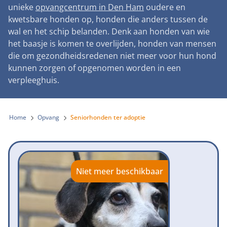
Landelijke registratie bijtincidenten
unieke
opvangcentrum in Den Ham
oudere en
Lezingen
Teken onze petitie
Wat wij doen
kwetsbare honden op, honden die anders tussen de
Contactgegevens
Verantwoord fokbeleid
Symposium Gemeentelijk Dierenbeleid
wal en het schip belanden. Denk aan honden van wie
Steun als bedrijf
Onze organisatie
Pers
Zoeken
het baasje is komen te overlijden, honden van mensen
Landelijk vuurwerkverbod
Adopteer een seniorhond
die om gezondheidsredenen niet meer voor hun hond
Samenwerking
Nieuws
Verplichte pre-aanschaf cursus
kunnen zorgen of opgenomen worden in een
Sponsor een seniorhond
Bekende vrienden
verpleeghuis.
Veelgestelde vragen
Gemeentelijk meldpunt bijtincidenten
Schenk met belastingvoordeel
Jaarverslag
Melding hondenleed
Voldoende veilige losloopgebieden
Steun als vrijwilliger
Home
Opvang
Seniorhonden ter adoptie
Vacatures
Nieuwsbrief
Verbod op fokken met kortsnuitige honden
Kom in actie
Donateursmagazine Hond
Incassodata
Bescherming tegen grasaren
Honden voor Honden Loop
Onze successen voor honden
Niet meer beschikbaar
Vraag een donatiebox aan