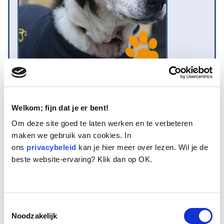
Naam:
Vlekkie
Leeftijd:
14
Welkom; fijn dat je er bent!
Ras/type:
Boerenfox
Om deze site goed te laten werken en te verbeteren
Geslacht:
Teef
maken we gebruik van cookies. In
Reden opvang:
Gezondheid eigenaresse
ons
Hoeveel dagen te gast geweest:
privacybeleid
kan je hier meer over lezen. Wil je de
140 dagen
beste website-ervaring? Klik dan op OK.
Geplaatst.
Vlekkie is een ruim 14 jaar oud Boerenfoxachtig typetje. Ze woonde
Toestemmingsselectie
nadat ze als jonge hond uit een asiel gehaald werd, jaren bij een
Noodzakelijk