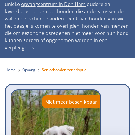
Landelijke registratie bijtincidenten
unieke
opvangcentrum in Den Ham
oudere en
Lezingen
Teken onze petitie
Wat wij doen
kwetsbare honden op, honden die anders tussen de
Contactgegevens
Verantwoord fokbeleid
Symposium Gemeentelijk Dierenbeleid
wal en het schip belanden. Denk aan honden van wie
Steun als bedrijf
Onze organisatie
Pers
Zoeken
het baasje is komen te overlijden, honden van mensen
Landelijk vuurwerkverbod
Adopteer een seniorhond
die om gezondheidsredenen niet meer voor hun hond
Samenwerking
Nieuws
Verplichte pre-aanschaf cursus
kunnen zorgen of opgenomen worden in een
Sponsor een seniorhond
Bekende vrienden
verpleeghuis.
Veelgestelde vragen
Gemeentelijk meldpunt bijtincidenten
Schenk met belastingvoordeel
Jaarverslag
Melding hondenleed
Voldoende veilige losloopgebieden
Steun als vrijwilliger
Home
Opvang
Seniorhonden ter adoptie
Vacatures
Nieuwsbrief
Verbod op fokken met kortsnuitige honden
Kom in actie
Donateursmagazine Hond
Incassodata
Bescherming tegen grasaren
Honden voor Honden Loop
Onze successen voor honden
Niet meer beschikbaar
Vraag een donatiebox aan