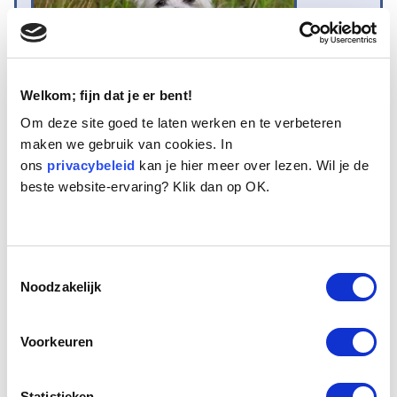
Welkom; fijn dat je er bent!
Om deze site goed te laten werken en te verbeteren
maken we gebruik van cookies. In
Naam:
Vince
ons
privacybeleid
kan je hier meer over lezen. Wil je de
Leeftijd:
12
beste website-ervaring? Klik dan op OK.
Ras/type:
Maltezerkruising
Geslacht:
Reu
Reden opvang:
Gezondheid eigenaresse
Hoeveel dagen te gast geweest:
13 dagen
Toestemmingsselectie
Noodzakelijk
Geplaatst
Voorkeuren
Vince is een alleraardigst Maltezerachtig hondje van 12
Statistieken