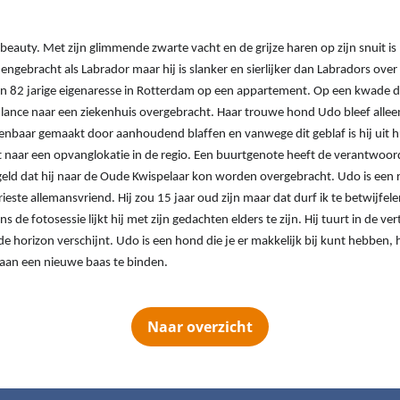
 beauty. Met zijn glimmende zwarte vacht en de grijze haren op zijn snuit i
nnengebracht als Labrador maar hij is slanker en sierlijker dan Labradors over
 82 jarige eigenaresse in Rotterdam op een appartement. Op een kwade dag
ance naar een ziekenhuis overgebracht. Haar trouwe hond Udo bleef alleen
h kenbaar gemaakt door aanhoudend blaffen en vanwege dit geblaf is hij uit h
t naar een opvanglokatie in de regio. Een buurtgenote heeft de verantwoor
ld dat hij naar de Oude Kwispelaar kon worden overgebracht. Udo is een r
ieste allemansvriend. Hij zou 15 jaar oud zijn maar dat durf ik te betwijfele
ns de fotosessie lijkt hij met zijn gedachten elders te zijn. Hij tuurt in de ve
e horizon verschijnt. Udo is een hond die je er makkelijk bij kunt hebben, hi
aan een nieuwe baas te binden.
Naar overzicht