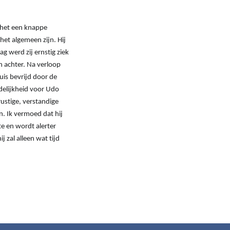
s het een knappe
 het algemeen zijn. Hij
 werd zij ernstig ziek
 achter. Na verloop
uis bevrijd door de
delijkheid voor Udo
ustige, verstandige
n. Ik vermoed dat hij
rte en wordt alerter
j zal alleen wat tijd