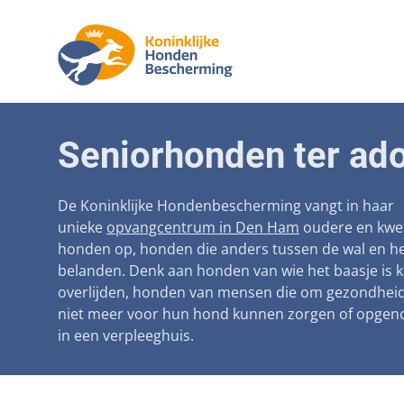
Aanpak ma
Honden
Seniorhonden ter ado
Betaalbare
Seniorh
Voorkomen
De Koninklijke Hondenbescherming vangt in haar
unieke
opvangcentrum in Den Ham
oudere en kwe
Afschaffin
honden op, honden die anders tussen de wal en he
belanden. Denk aan honden van wie het baasje is 
Landelijke 
overlijden, honden van mensen die om gezondhei
Verantwoo
niet meer voor hun hond kunnen zorgen of opge
in een verpleeghuis.
Landelijk 
Verplichte