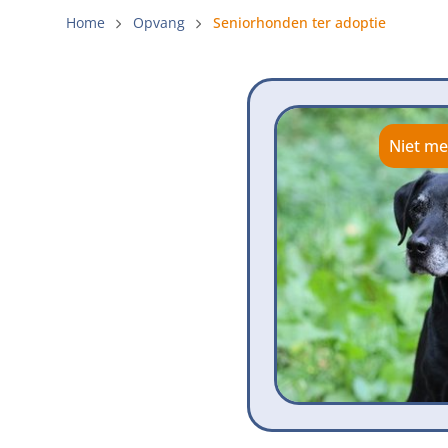
Gemeenteli
Home
Opvang
Seniorhonden ter adoptie
Voldoende 
Verbod op 
Beschermi
Niet me