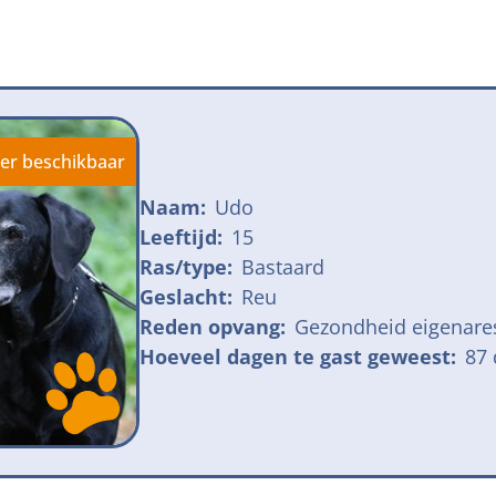
jk meldpunt bijtincidenten
Kom in actie
veilige losloopgebieden
Honden voor H
fokken met kortsnuitige honden
Vraag een donat
ng tegen grasaren
er beschikbaar
Naam:
Udo
Leeftijd:
15
Ras/type:
Bastaard
Geslacht:
Reu
Reden opvang:
Gezondheid eigenare
Hoeveel dagen te gast geweest:
87