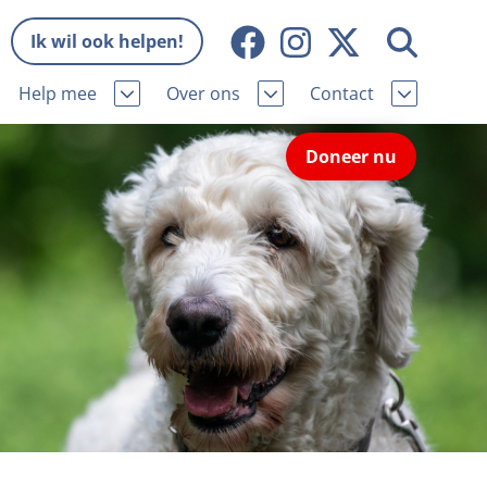
Ik wil ook helpen!
Help mee
Over ons
Contact
Missie en visie
Contactgegevens
Doneer nu
Wat wij doen
Pers
ie
Onze organisatie
Nieuws
Samenwerking
Veelgestelde vragen
eniorhond
Bekende vrienden
Melding hondenleed
niorhond
Jaarverslag
Nieuwsbrief
stingvoordeel
Vacatures
Incassodata
iger
Donateursmagazine Hond