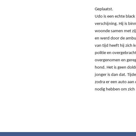
Geplaatst.
Udo is een echte black
verschijning. Hij is bi
woonde samen met zijn
en werd door de ambul
van tijd heeft hij zic
politie en overgebrach
overgenomen en gerege
hond. Het is geen doldr
jonger is dan dat. Tijde
zodra er een auto aan d
nodig hebben om zich 