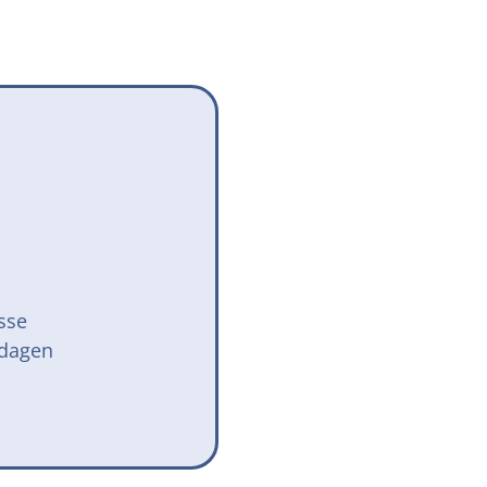
Onze successen voor honden
onden Loop
iebox aan
sse
 dagen