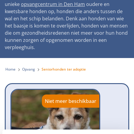
Landelijke registratie bijtincidenten
unieke
opvangcentrum in Den Ham
oudere en
Lezingen
Teken onze petitie
Wat wij doen
kwetsbare honden op, honden die anders tussen de
Contactgegevens
Verantwoord fokbeleid
Symposium Gemeentelijk Dierenbeleid
wal en het schip belanden. Denk aan honden van wie
Steun als bedrijf
Onze organisatie
Pers
Zoeken
het baasje is komen te overlijden, honden van mensen
Landelijk vuurwerkverbod
Adopteer een seniorhond
die om gezondheidsredenen niet meer voor hun hond
Samenwerking
Nieuws
Verplichte pre-aanschaf cursus
kunnen zorgen of opgenomen worden in een
Sponsor een seniorhond
Bekende vrienden
verpleeghuis.
Veelgestelde vragen
Gemeentelijk meldpunt bijtincidenten
Schenk met belastingvoordeel
Jaarverslag
Melding hondenleed
Voldoende veilige losloopgebieden
Steun als vrijwilliger
Home
Opvang
Seniorhonden ter adoptie
Vacatures
Nieuwsbrief
Verbod op fokken met kortsnuitige honden
Kom in actie
Donateursmagazine Hond
Incassodata
Bescherming tegen grasaren
Honden voor Honden Loop
Onze successen voor honden
Niet meer beschikbaar
Vraag een donatiebox aan