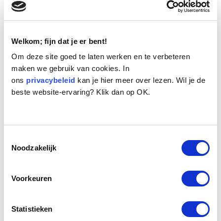
Welkom; fijn dat je er bent!
Om deze site goed te laten werken en te verbeteren
maken we gebruik van cookies. In
ons
privacybeleid
kan je hier meer over lezen. Wil je de
Naam:
Tommy
beste website-ervaring? Klik dan op OK.
Leeftijd:
12
Ras/type:
Jack Russel Terrier
Geslacht:
Reu
Reden opvang:
Gezondheid eigenaresse
Toestemmingsselectie
Hoeveel dagen te gast geweest:
175 dagen
Noodzakelijk
Voorkeuren
Geplaatst.
Tommy is een lief en makkelijk Jack Russelreutje van twaalf jaar oud.
Statistieken
Zijn eigenaresse van inmiddels 98 jaar oud heeft heel lang