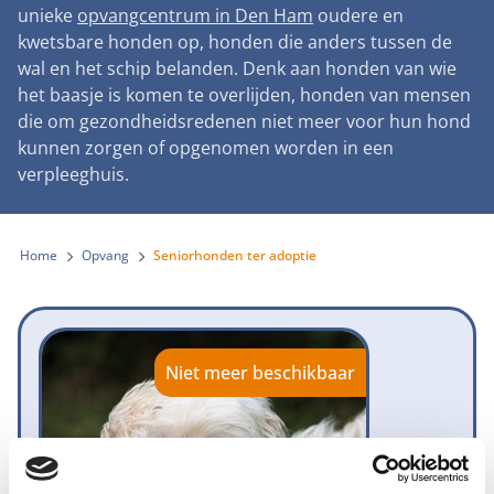
Landelijke registratie bijtincidenten
unieke
opvangcentrum in Den Ham
oudere en
Lezingen
Teken onze petitie
Wat wij doen
kwetsbare honden op, honden die anders tussen de
Contactgegevens
Verantwoord fokbeleid
Symposium Gemeentelijk Dierenbeleid
wal en het schip belanden. Denk aan honden van wie
Steun als bedrijf
Onze organisatie
Pers
Zoeken
het baasje is komen te overlijden, honden van mensen
Landelijk vuurwerkverbod
Adopteer een seniorhond
die om gezondheidsredenen niet meer voor hun hond
Samenwerking
Nieuws
Verplichte pre-aanschaf cursus
kunnen zorgen of opgenomen worden in een
Sponsor een seniorhond
Bekende vrienden
verpleeghuis.
Veelgestelde vragen
Gemeentelijk meldpunt bijtincidenten
Schenk met belastingvoordeel
Jaarverslag
Melding hondenleed
Voldoende veilige losloopgebieden
Steun als vrijwilliger
Home
Opvang
Seniorhonden ter adoptie
Vacatures
Nieuwsbrief
Verbod op fokken met kortsnuitige honden
Kom in actie
Donateursmagazine Hond
Incassodata
Bescherming tegen grasaren
Honden voor Honden Loop
Onze successen voor honden
Niet meer beschikbaar
Vraag een donatiebox aan