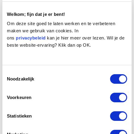
Welkom; fijn dat je er bent!
Om deze site goed te laten werken en te verbeteren
maken we gebruik van cookies. In
ons
privacybeleid
kan je hier meer over lezen. Wil je de
beste website-ervaring? Klik dan op OK.
Naam:
Tommie
Leeftijd:
12
Ras/type:
Maltezer
Toestemmingsselectie
Geslacht:
Reu
Noodzakelijk
Reden opvang:
Gezondheid eigenaresse
Hoeveel dagen te gast geweest:
42 dagen
Voorkeuren
Geplaatst.
Statistieken
Dit twaalf jaar oude Maltezerachtige hondje is een
reutje. Zijn 86 jarige eigenaresse was lichamelijk niet