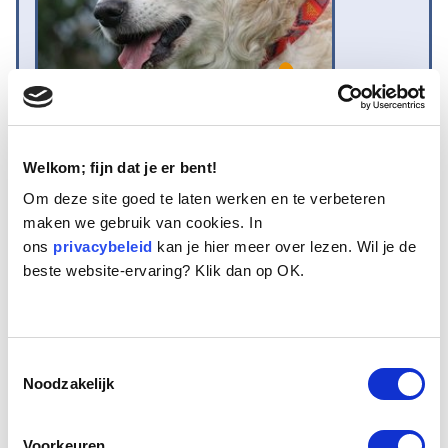
Welkom; fijn dat je er bent!
Naam:
Tommie
Om deze site goed te laten werken en te verbeteren
Leeftijd:
10
maken we gebruik van cookies. In
Ras/type:
Golden Retriever
ons
Geslacht:
privacybeleid
Reu
kan je hier meer over lezen. Wil je de
beste website-ervaring? Klik dan op OK.
Reden opvang:
Overlijden eigenaresse
Hoeveel dagen te gast geweest:
172 dagen
Toestemmingsselectie
Geplaatst.
Noodzakelijk
Tommie, de Golden, woont al twee maanden in het seniorenhuis. De
gecastreerde, tien jaar oude Goldenreu woonde bij een oudere
Voorkeuren