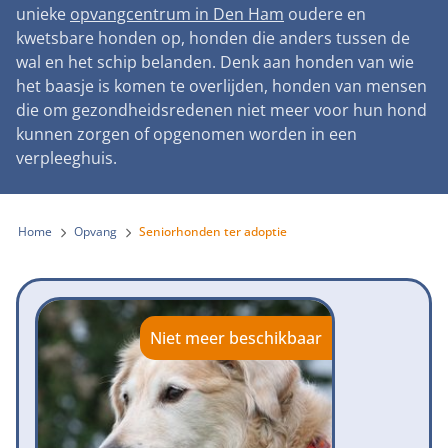
Landelijke registratie bijtincidenten
unieke
opvangcentrum in Den Ham
oudere en
Lezingen
Teken onze petitie
Wat wij doen
kwetsbare honden op, honden die anders tussen de
Contactgegevens
Verantwoord fokbeleid
Symposium Gemeentelijk Dierenbeleid
wal en het schip belanden. Denk aan honden van wie
Steun als bedrijf
Onze organisatie
Pers
Zoeken
het baasje is komen te overlijden, honden van mensen
Landelijk vuurwerkverbod
Adopteer een seniorhond
die om gezondheidsredenen niet meer voor hun hond
Samenwerking
Nieuws
Verplichte pre-aanschaf cursus
kunnen zorgen of opgenomen worden in een
Sponsor een seniorhond
Bekende vrienden
verpleeghuis.
Veelgestelde vragen
Gemeentelijk meldpunt bijtincidenten
Schenk met belastingvoordeel
Jaarverslag
Melding hondenleed
Voldoende veilige losloopgebieden
Steun als vrijwilliger
Home
Opvang
Seniorhonden ter adoptie
Vacatures
Nieuwsbrief
Verbod op fokken met kortsnuitige honden
Kom in actie
Donateursmagazine Hond
Incassodata
Bescherming tegen grasaren
Honden voor Honden Loop
Onze successen voor honden
Niet meer beschikbaar
Vraag een donatiebox aan