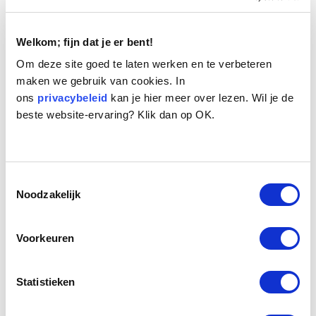
Welkom; fijn dat je er bent!
Om deze site goed te laten werken en te verbeteren
maken we gebruik van cookies. In
ons
privacybeleid
kan je hier meer over lezen. Wil je de
beste website-ervaring? Klik dan op OK.
Naam:
Tim
Leeftijd:
12
Ras/type:
Bastaard
Geslacht:
Reu
Toestemmingsselectie
Reden opvang:
Past niet meer in gezin
Noodzakelijk
Hoeveel dagen te gast geweest:
54 dagen
Voorkeuren
Geplaatst.
Statistieken
Tim is een kleine kruising, een reutje van 12 jaar oud.
Een hondje dat nog fit is en nog jaren mee kan. Tim