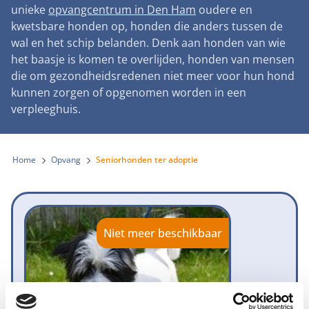
Landelijke registratie bijtincidenten
unieke
opvangcentrum in Den Ham
oudere en
Lezingen
Teken onze petitie
Wat wij doen
kwetsbare honden op, honden die anders tussen de
Contactgegevens
Verantwoord fokbeleid
Symposium Gemeentelijk Dierenbeleid
wal en het schip belanden. Denk aan honden van wie
Steun als bedrijf
Onze organisatie
Pers
Zoeken
het baasje is komen te overlijden, honden van mensen
Landelijk vuurwerkverbod
Adopteer een seniorhond
die om gezondheidsredenen niet meer voor hun hond
Samenwerking
Nieuws
Verplichte pre-aanschaf cursus
kunnen zorgen of opgenomen worden in een
Sponsor een seniorhond
Bekende vrienden
verpleeghuis.
Veelgestelde vragen
Gemeentelijk meldpunt bijtincidenten
Schenk met belastingvoordeel
Jaarverslag
Melding hondenleed
Voldoende veilige losloopgebieden
Steun als vrijwilliger
Home
Opvang
Seniorhonden ter adoptie
Vacatures
Nieuwsbrief
Verbod op fokken met kortsnuitige honden
Kom in actie
Donateursmagazine Hond
Incassodata
Bescherming tegen grasaren
Honden voor Honden Loop
Onze successen voor honden
Niet meer beschikbaar
Vraag een donatiebox aan