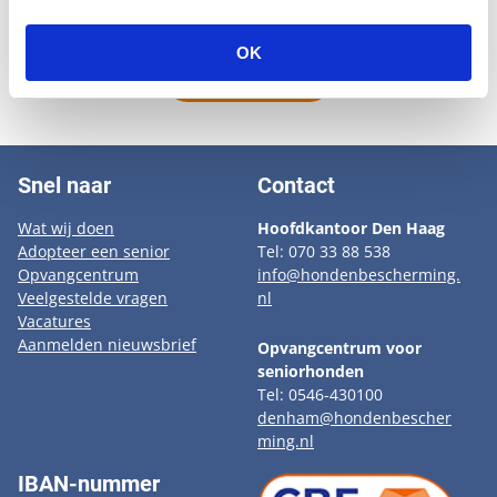
gauw tevreden en kan het met iedereen goed vinden.
OK
Naar overzicht
Snel naar
Contact
Wat wij doen
Hoofdkantoor Den Haag
Adopteer een senior
Tel: 070 33 88 538
Opvangcentrum
info@hondenbescherming.
Veelgestelde vragen
nl
Vacatures
Aanmelden nieuwsbrief
Opvangcentrum voor
seniorhonden
Tel: 0546-430100
denham@hondenbescher
ming.nl
IBAN-nummer