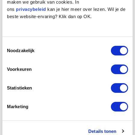
maken we gebruik van cookies. In
ons
privacybeleid
kan je hier meer over lezen. Wil je de
beste website-ervaring? Klik dan op OK.
Toestemmingsselectie
Noodzakelijk
Naam:
Tebbe
Leeftijd:
10
Ras/type:
Boomer
Voorkeuren
Geslacht:
Teef
Reden opvang:
Gezondheid eigenaresse
Statistieken
Hoeveel dagen te gast geweest:
8 dagen
Marketing
Geplaatst.
Tebbe is een Boomerhondje van 10 jaar oud. Een
makkelijk hondje, misschien zelfs een tikkie saai. Ze is
Details tonen