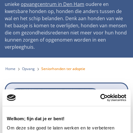
Landelijke registratie bijtincidenten
unieke
opvangcentrum in Den Ham
oudere en
Lezingen
Teken onze petitie
Wat wij doen
kwetsbare honden op, honden die anders tussen de
Contactgegevens
Verantwoord fokbeleid
Symposium Gemeentelijk Dierenbeleid
wal en het schip belanden. Denk aan honden van wie
Steun als bedrijf
Onze organisatie
Pers
Zoeken
het baasje is komen te overlijden, honden van mensen
Landelijk vuurwerkverbod
Adopteer een seniorhond
die om gezondheidsredenen niet meer voor hun hond
Samenwerking
Nieuws
Verplichte pre-aanschaf cursus
kunnen zorgen of opgenomen worden in een
Sponsor een seniorhond
Bekende vrienden
verpleeghuis.
Veelgestelde vragen
Gemeentelijk meldpunt bijtincidenten
Schenk met belastingvoordeel
Jaarverslag
Melding hondenleed
Voldoende veilige losloopgebieden
Steun als vrijwilliger
Home
Opvang
Seniorhonden ter adoptie
Vacatures
Nieuwsbrief
Verbod op fokken met kortsnuitige honden
Kom in actie
Donateursmagazine Hond
Incassodata
Bescherming tegen grasaren
Honden voor Honden Loop
Onze successen voor honden
Niet meer beschikbaar
Vraag een donatiebox aan
Welkom; fijn dat je er bent!
Om deze site goed te laten werken en te verbeteren