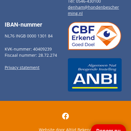
Tel: 0546-430100
denham@hondenbescher
ming.nl
IBAN-nummer
NL76 INGB 0000 1301 84
KVK-nummer: 40409239
Fiscaal nummer: 28.72.274
Privacy statement
Website door
Altijd Bekend
Doneer nu