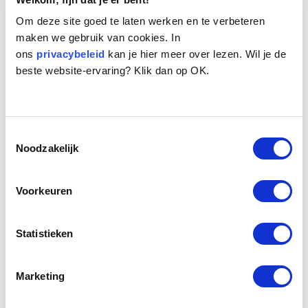
Om deze site goed te laten werken en te verbeteren
maken we gebruik van cookies. In
ons
privacybeleid
kan je hier meer over lezen. Wil je de
beste website-ervaring? Klik dan op OK.
Naam:
Taebo
Toestemmingsselectie
Leeftijd:
12
Noodzakelijk
Ras/type:
Mopshond
Geslacht:
Reu
Reden opvang:
Gezondheid eigenaresse
Voorkeuren
Hoeveel dagen te gast geweest:
0 dagen
Statistieken
Geplaatst.
Taebo is vanwege de slechte gezondheid van zijn
Marketing
eigenaresse opgenomen in het seniorenhuis. Hij kon