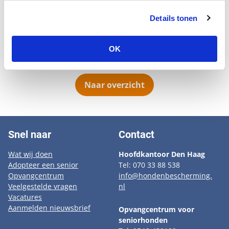
direct door naar zijn nieuwe vaste thuis omdat we
wisten van een Mopsenliefhebber dat hij Mopsen die in
Details tonen
het seniorenhuis binnenkwamen graag wilde opnemen
in zijn bestaande Mopsengroep. Taebo werd ruim
OK
veertien jaar oud.
Naar overzicht
Snel naar
Contact
Wat wij doen
Hoofdkantoor Den Haag
Adopteer een senior
Tel: 070 33 88 538
Opvangcentrum
info@hondenbescherming.
Veelgestelde vragen
nl
Vacatures
Aanmelden nieuwsbrief
Opvangcentrum voor
seniorhonden