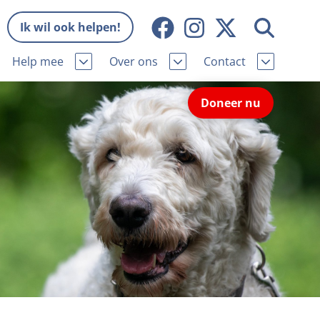
Ik wil ook helpen!
Help mee
Over ons
Contact
Missie en visie
Contactgegevens
Doneer nu
Wat wij doen
Pers
ie
Onze organisatie
Nieuws
Samenwerking
Veelgestelde vragen
eniorhond
Bekende vrienden
Melding hondenleed
niorhond
Jaarverslag
Nieuwsbrief
stingvoordeel
Vacatures
Incassodata
iger
Donateursmagazine Hond