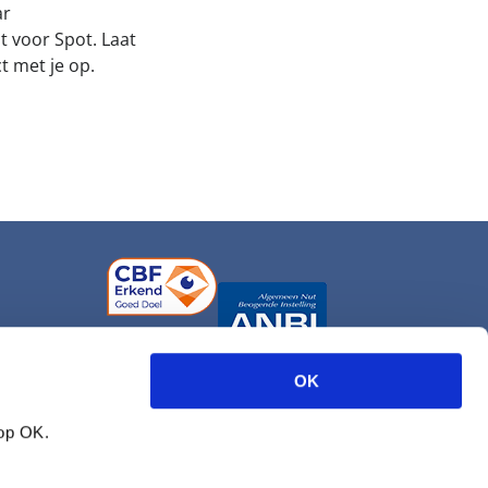
ar
 voor Spot. Laat
t met je op.
OK
 op OK.