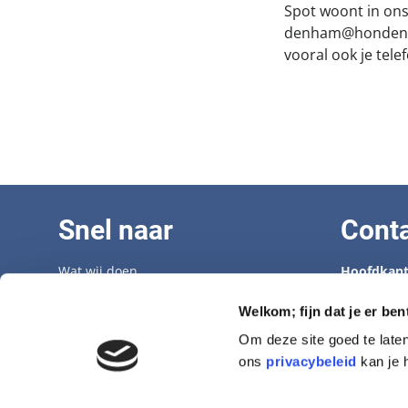
Spot woont in on
denham@hondenbesc
vooral ook je tel
Snel naar
Cont
Wat wij doen
Hoofdkant
Adopteer een senior
Tel: 070 33
Opvangcentrum
info@hond
Welkom; fijn dat je er ben
Veelgestelde vragen
Om deze site goed te late
Vacatures
Opvangcen
ons
privacybeleid
kan je 
Aanmelden nieuwsbrief
Tel: 0546-
denham@h