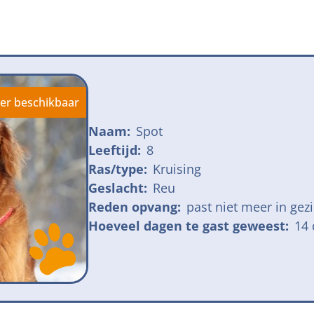
jk meldpunt bijtincidenten
Kom in actie
veilige losloopgebieden
Honden voor H
fokken met kortsnuitige honden
Vraag een donat
ng tegen grasaren
er beschikbaar
Naam:
Spot
Leeftijd:
8
Ras/type:
Kruising
Geslacht:
Reu
Reden opvang:
past niet meer in gez
Hoeveel dagen te gast geweest:
14