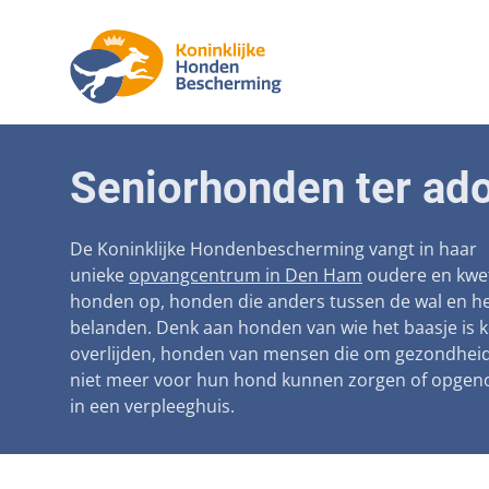
Aanpak ma
Honden
Seniorhonden ter ado
Betaalbare
Seniorh
Voorkomen
De Koninklijke Hondenbescherming vangt in haar
unieke
opvangcentrum in Den Ham
oudere en kwe
Afschaffin
honden op, honden die anders tussen de wal en he
belanden. Denk aan honden van wie het baasje is 
Landelijke 
overlijden, honden van mensen die om gezondhei
Verantwoo
niet meer voor hun hond kunnen zorgen of opge
in een verpleeghuis.
Landelijk 
Verplichte