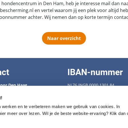
s hondencentrum in Den Ham, heb je interesse mail dan na
herming.nl en vertel waarom jij een plek voor altijd hebt
efoonnummer achter. Wij nemen dan op korte termijn contac
Naar overzicht
act
IBAN-nummer
oor Den Haag
NL76 INGB 0000 1301 84
 88 538
enbescherming.nl
KVK-nummer: 40409239
t!
Fiscaal nummer: 28.72.274
n werken en te verbeteren maken we gebruik van cookies. In
trum voor seniorhonden
hier meer over lezen. Wil je de beste website-ervaring? Klik dan
430100
Privacy statement
ondenbescherming.nl