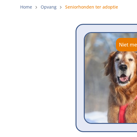
Gemeenteli
Home
Opvang
Seniorhonden ter adoptie
Voldoende 
Verbod op 
Beschermi
Niet me