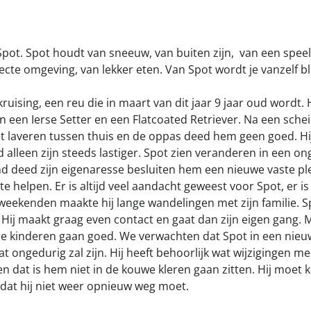
pot. Spot houdt van sneeuw, van buiten zijn, van een speeltj
ecte omgeving, van lekker eten. Van Spot wordt je vanzelf blij,
kruising, een reu die in maart van dit jaar 9 jaar oud wordt. 
en een Ierse Setter en een Flatcoated Retriever. Na een sch
t laveren tussen thuis en de oppas deed hem geen goed. Hi
alleen zijn steeds lastiger. Spot zien veranderen in een on
 deed zijn eigenaresse besluiten hem een nieuwe vaste pl
te helpen. Er is altijd veel aandacht geweest voor Spot, er 
weekenden maakte hij lange wandelingen met zijn familie. Spo
 Hij maakt graag even contact en gaat dan zijn eigen gang. M
re kinderen gaan goed. We verwachten dat Spot in een nie
at ongedurig zal zijn. Hij heeft behoorlijk wat wijzigingen 
n dat is hem niet in de kouwe kleren gaan zitten. Hij moe
dat hij niet weer opnieuw weg moet.