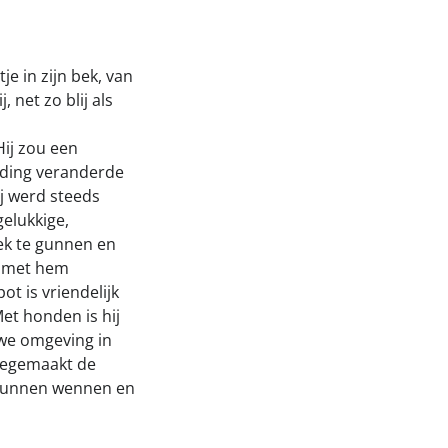
e in zijn bek, van
 net zo blij als
Hij zou een
eiding veranderde
j werd steeds
gelukkige,
ek te gunnen en
is met hem
t is vriendelijk
et honden is hij
uwe omgeving in
meegemaakt de
t kunnen wennen en