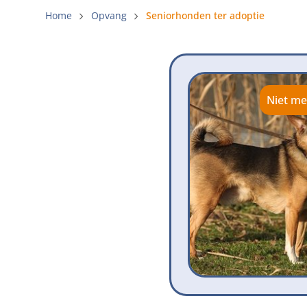
Gemeenteli
Home
Opvang
Seniorhonden ter adoptie
Voldoende 
Verbod op 
Beschermi
Niet me