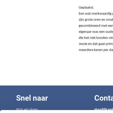
Geplaatst.
Een wat merkwaardig g
zijn grote oren en smal
gecombineerd met een hu
eigenaar was een oude
die het niet konden v
Jessie en dat gaat pri
meerdere keren per dag
Snel naar
Cont
Wat wij doen
Hoofdkant