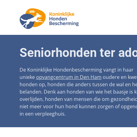
Aanpak ma
Honden
Seniorhonden ter ado
Betaalbare
Seniorh
Voorkomen
De Koninklijke Hondenbescherming vangt in haar
unieke
opvangcentrum in Den Ham
oudere en kwe
Afschaffin
honden op, honden die anders tussen de wal en he
belanden. Denk aan honden van wie het baasje is 
Landelijke 
overlijden, honden van mensen die om gezondhei
Verantwoo
niet meer voor hun hond kunnen zorgen of opge
in een verpleeghuis.
Landelijk 
Verplichte