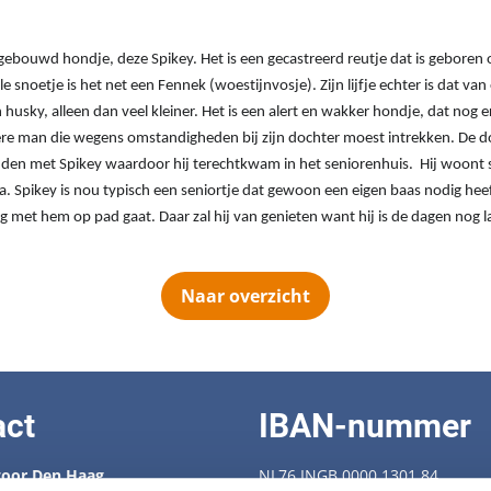
ebouwd hondje, deze Spikey. Het is een gecastreerd reutje dat is geboren 
le snoetje is het net een Fennek (woestijnvosje). Zijn lijfje echter is dat va
sky, alleen dan veel kleiner. Het is een alert en wakker hondje, dat nog erg 
re man die wegens omstandigheden bij zijn dochter moest intrekken. De 
inden met Spikey waardoor hij terechtkwam in het seniorenhuis. Hij woon
ma. Spikey is nou typisch een seniortje dat gewoon een eigen baas nodig heef
 met hem op pad gaat. Daar zal hij van genieten want hij is de dagen nog la
Naar overzicht
act
IBAN-nummer
oor Den Haag
NL76 INGB 0000 1301 84