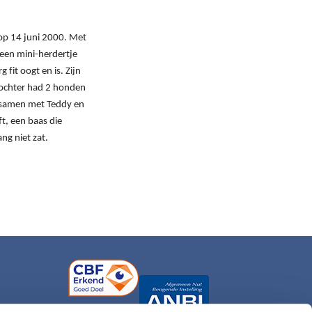
op 14 juni 2000. Met
n een mini-herdertje
fit oogt en is. Zijn
dochter had 2 honden
t samen met Teddy en
t, een baas die
ng niet zat.