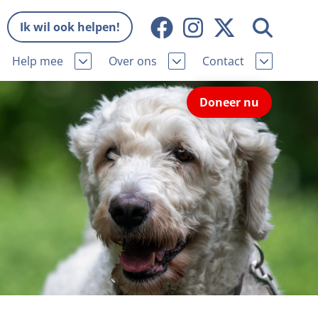
Ik wil ook helpen!
Help mee
Over ons
Contact
Missie en visie
Contactgegevens
Doneer nu
Wat wij doen
Pers
ie
Onze organisatie
Nieuws
Samenwerking
Veelgestelde vragen
eniorhond
Bekende vrienden
Melding hondenleed
niorhond
Jaarverslag
Nieuwsbrief
stingvoordeel
Vacatures
Incassodata
iger
Donateursmagazine Hond