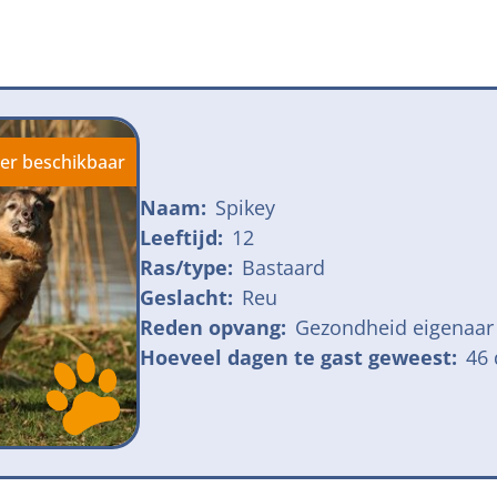
jk meldpunt bijtincidenten
Kom in actie
veilige losloopgebieden
Honden voor H
fokken met kortsnuitige honden
Vraag een donat
ng tegen grasaren
er beschikbaar
Naam:
Spikey
Leeftijd:
12
Ras/type:
Bastaard
Geslacht:
Reu
Reden opvang:
Gezondheid eigenaar
Hoeveel dagen te gast geweest:
46