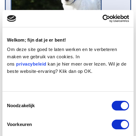
Welkom; fijn dat je er bent!
Om deze site goed te laten werken en te verbeteren
Naam:
Sparky
maken we gebruik van cookies. In
Leeftijd:
13
ons
privacybeleid
kan je hier meer over lezen. Wil je de
Ras/type:
Jack Russel
beste website-ervaring? Klik dan op OK.
Geslacht:
Reu
Reden opvang:
Past niet meer in gezin
Hoeveel dagen te gast geweest:
31 dagen
Toestemmingsselectie
Noodzakelijk
Geplaatst.
Sparky is een dertien jaar oud, gecastreerd Jack Russelachtig reutje
Voorkeuren
uit Middelburg. Het is een prima gezinshondje en kon het met de