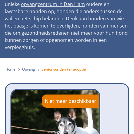
Landelijke registratie bijtincidenten
unieke
opvangcentrum in Den Ham
oudere en
Lezingen
Teken onze petitie
Wat wij doen
kwetsbare honden op, honden die anders tussen de
Contactgegevens
Verantwoord fokbeleid
Symposium Gemeentelijk Dierenbeleid
wal en het schip belanden. Denk aan honden van wie
Steun als bedrijf
Onze organisatie
Pers
Zoeken
het baasje is komen te overlijden, honden van mensen
Landelijk vuurwerkverbod
Adopteer een seniorhond
die om gezondheidsredenen niet meer voor hun hond
Samenwerking
Nieuws
Verplichte pre-aanschaf cursus
kunnen zorgen of opgenomen worden in een
Sponsor een seniorhond
Bekende vrienden
verpleeghuis.
Veelgestelde vragen
Gemeentelijk meldpunt bijtincidenten
Schenk met belastingvoordeel
Jaarverslag
Melding hondenleed
Voldoende veilige losloopgebieden
Steun als vrijwilliger
Home
Opvang
Seniorhonden ter adoptie
Vacatures
Nieuwsbrief
Verbod op fokken met kortsnuitige honden
Kom in actie
Donateursmagazine Hond
Incassodata
Bescherming tegen grasaren
Honden voor Honden Loop
Onze successen voor honden
Niet meer beschikbaar
Vraag een donatiebox aan