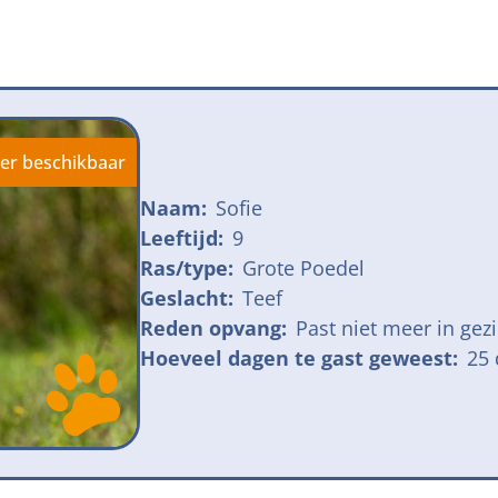
jk meldpunt bijtincidenten
Kom in actie
veilige losloopgebieden
Honden voor H
fokken met kortsnuitige honden
Vraag een donat
ng tegen grasaren
er beschikbaar
Naam:
Sofie
Leeftijd:
9
Ras/type:
Grote Poedel
Geslacht:
Teef
Reden opvang:
Past niet meer in gez
Hoeveel dagen te gast geweest:
25