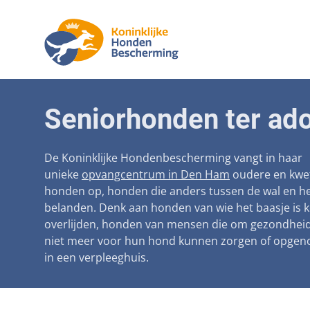
Aanpak ma
Honden
Seniorhonden ter ado
Betaalbare
Seniorh
Voorkomen
De Koninklijke Hondenbescherming vangt in haar
unieke
opvangcentrum in Den Ham
oudere en kwe
Afschaffin
honden op, honden die anders tussen de wal en he
belanden. Denk aan honden van wie het baasje is 
Landelijke 
overlijden, honden van mensen die om gezondhei
Verantwoo
niet meer voor hun hond kunnen zorgen of opge
in een verpleeghuis.
Landelijk 
Verplichte