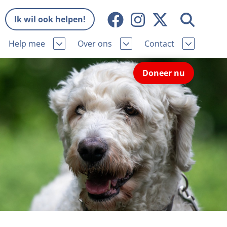
Ik wil ook helpen!
Help mee
Over ons
Contact
Missie en visie
Contactgegevens
Doneer nu
Wat wij doen
Pers
ie
Onze organisatie
Nieuws
Samenwerking
Veelgestelde vragen
eniorhond
Bekende vrienden
Melding hondenleed
niorhond
Jaarverslag
Nieuwsbrief
stingvoordeel
Vacatures
Incassodata
iger
Donateursmagazine Hond