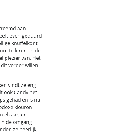
dvreemd aan,
eeft even geduurd
llige knuffelkont
 om te leren. In de
l plezier van. Het
dit verder willen
ken vindt ze eng
dt ook Candy het
pups gehad en is nu
hodoxe kleuren
n elkaar, en
 in de omgang
den ze heerlijk,