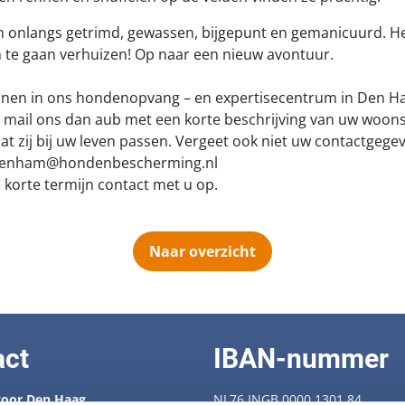
jn onlangs getrimd, gewassen, bijgepunt en gemanicuurd. He
om te gaan verhuizen! Op naar een nieuw avontuur.
onen in ons hondenopvang – en expertisecentrum in Den H
 mail ons dan aub met een korte beschrijving van uw woons
t zij bij uw leven passen. Vergeet ook niet uw contactgegev
 denham@hondenbescherming.nl
korte termijn contact met u op.
Naar overzicht
act
IBAN-nummer
oor Den Haag
NL76 INGB 0000 1301 84