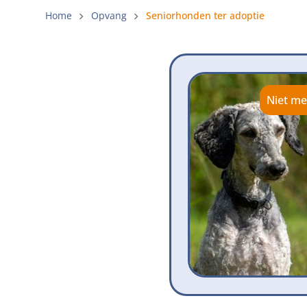
Gemeenteli
Home
Opvang
Seniorhonden ter adoptie
Voldoende 
Verbod op 
Beschermi
Niet me