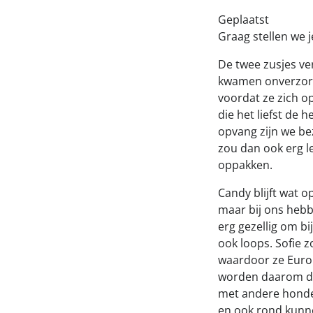
Geplaatst
Graag stellen we j
De twee zusjes ve
kwamen onverzorg
voordat ze zich op
die het liefst de h
opvang zijn we be
zou dan ook erg le
oppakken.
Candy blijft wat o
maar bij ons hebb
erg gezellig om bij
ook loops. Sofie z
waardoor ze Europ
worden daarom dan
met andere honden
en ook rond kunne