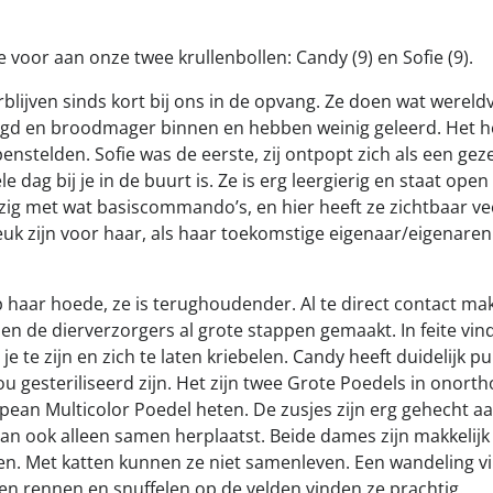
e voor aan onze twee krullenbollen: Candy (9) en Sofie (9).
rblijven sinds kort bij ons in de opvang. Ze doen wat werel
d en broodmager binnen en hebben weinig geleerd. Het h
enstelden. Sofie was de eerste, zij ontpopt zich als een geze
ele dag bij je in de buurt is. Ze is erg leergierig en staat open
zig met wat basiscommando’s, en hier heeft ze zichtbaar vee
uk zijn voor haar, als haar toekomstige eigenaar/eigenaren 
p haar hoede, ze is terughoudender. Al te direct contact ma
en de dierverzorgers al grote stappen gemaakt. In feite vin
 je te zijn en zich te laten kriebelen. Candy heeft duidelijk 
ou gesteriliseerd zijn. Het zijn twee Grote Poedels in onort
ean Multicolor Poedel heten. De zusjes zijn erg gehecht aa
 ook alleen samen herplaatst. Beide dames zijn makkelijk
. Met katten kunnen ze niet samenleven. Een wandeling vin
n rennen en snuffelen op de velden vinden ze prachtig.