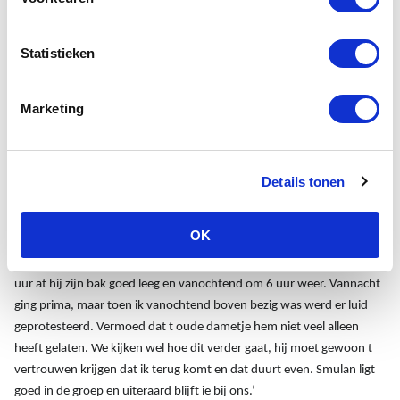
hartverscheurend op het moment dat de dochter van zijn
eigenaresse wegreed van het terrein van het seniorenhuis. Zijn
eigenaresse was verregaand dementerend en opgenomen in een
Statistieken
verpleeghuis en Smulan, die nooit geleerd heeft alleen te zijn, was
tijdelijk opgevangen door zijn bazinnetjes dochter. Smulan bleek niet
Marketing
goed te kunnen wennen aan het veranderde levensritme en besloten
werd hem naar het seniorenhuis te brengen. Lang heeft hij niet bij
ons gewoond, een echtpaar dat al eerder seniorenhonden in huis
haalde van ons heeft hem geadopteerd. Ze schrijven: ‘
Hij loopt echt
Details tonen
heel goed voor zijn leeftijd, ook achter een bal gaat ie graag aan. ‘t Is
duidelijk dat ie vertrouwen heeft in de mens. Gisteren lag hij op z'n
OK
rug en ik mocht heel graag zijn buik kribbelen. Auto rijden is geen
probleem en hij stapt graag in. Eten gaat uitstekend. Gisteren rond 16
uur at hij zijn bak goed leeg en vanochtend om 6 uur weer. Vannacht
ging prima, maar toen ik vanochtend boven bezig was werd er luid
geprotesteerd. Vermoed dat t oude dametje hem niet veel alleen
heeft gelaten. We kijken wel hoe dit verder gaat, hij moet gewoon t
vertrouwen krijgen dat ik terug komt en dat duurt even. Smulan ligt
goed in de groep en uiteraard blijft ie bij ons.’