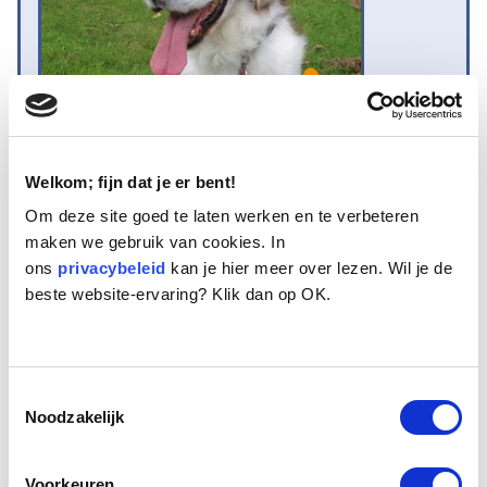
Welkom; fijn dat je er bent!
Naam:
Smulan
Om deze site goed te laten werken en te verbeteren
Leeftijd:
11
maken we gebruik van cookies. In
Ras/type:
Welsh Springer Spaniel
ons
Geslacht:
privacybeleid
Reu
kan je hier meer over lezen. Wil je de
beste website-ervaring? Klik dan op OK.
Reden opvang:
Eigenaresse naar verzorgingshuis/verpleeghuis
Hoeveel dagen te gast geweest:
7 dagen
Toestemmingsselectie
Noodzakelijk
Geplaatst.
De Welsh Springer Spaniel Smulan van 11 jaar oud huilde
Voorkeuren