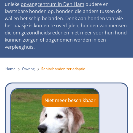
Landelijke registratie bijtincidenten
unieke
opvangcentrum in Den Ham
oudere en
Lezingen
Teken onze petitie
Wat wij doen
kwetsbare honden op, honden die anders tussen de
Contactgegevens
Verantwoord fokbeleid
Symposium Gemeentelijk Dierenbeleid
wal en het schip belanden. Denk aan honden van wie
Steun als bedrijf
Onze organisatie
Pers
Zoeken
het baasje is komen te overlijden, honden van mensen
Landelijk vuurwerkverbod
Adopteer een seniorhond
die om gezondheidsredenen niet meer voor hun hond
Samenwerking
Nieuws
Verplichte pre-aanschaf cursus
kunnen zorgen of opgenomen worden in een
Sponsor een seniorhond
Bekende vrienden
verpleeghuis.
Veelgestelde vragen
Gemeentelijk meldpunt bijtincidenten
Schenk met belastingvoordeel
Jaarverslag
Melding hondenleed
Voldoende veilige losloopgebieden
Steun als vrijwilliger
Home
Opvang
Seniorhonden ter adoptie
Vacatures
Nieuwsbrief
Verbod op fokken met kortsnuitige honden
Kom in actie
Donateursmagazine Hond
Incassodata
Bescherming tegen grasaren
Honden voor Honden Loop
Onze successen voor honden
Niet meer beschikbaar
Vraag een donatiebox aan